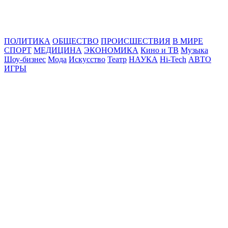
Online24News.ru
Самые свежие новости!
ПОЛИТИКА
ОБЩЕСТВО
ПРОИСШЕСТВИЯ
В МИРЕ
СПОРТ
МЕДИЦИНА
ЭКОНОМИКА
Кино и ТВ
Музыка
Шоу-бизнес
Мода
Искусство
Театр
НАУКА
Hi-Tech
АВТО
ИГРЫ