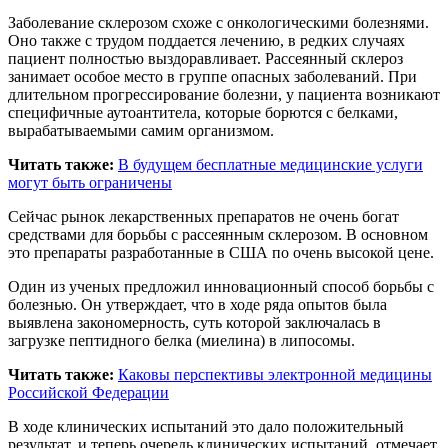
Заболевание склерозом схоже с онкологическими болезнями.
Оно также с трудом поддается лечению, в редких случаях
пациент полностью выздоравливает. Рассеянный склероз
занимает особое место в группе опасных заболеваний. При
длительном прогрессирование болезни, у пациента возникают
специфичные аутоантитела, которые борются с белками,
вырабатываемыми самим организмом.
Читать также:
В будущем бесплатные медицинские услуги
могут быть ограничены
Сейчас рынок лекарственных препаратов не очень богат
средствами для борьбы с рассеянным склерозом. В основном
это препараты разработанные в США по очень высокой цене.
Один из ученых предложил инновационный способ борьбы с
болезнью. Он утверждает, что в ходе ряда опытов была
выявлена закономерность, суть которой заключалась в
загрузке пептидного белка (миелина) в липосомы.
Читать также:
Каковы перспективы электронной медицины
Российской Федерации
В ходе клинических испытаний это дало положительный
результат, и теперь очередь клинических испытаний, отмечает