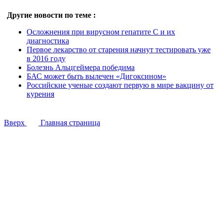
Другие новости по теме :
Осложнения при вирусном гепатите С и их
диагностика
Первое лекарство от старения начнут тестировать уже
в 2016 году
Болезнь Альцгеймера победима
БАС может быть вылечен «Дигоксином»
Российские ученые создают первую в мире вакцину от
курения
Вверх
Главная страница