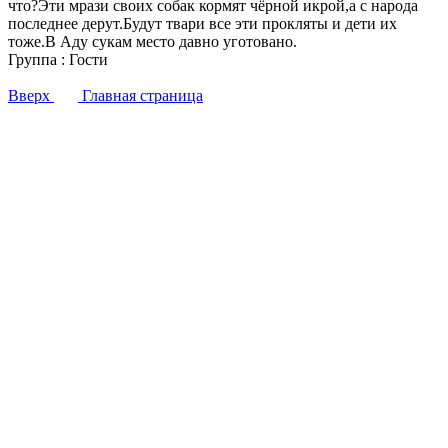
что?Эти мрази своих собак кормят чёрной икрой,а с народа
последнее дерут.Будут твари все эти прокляты и дети их
тоже.В Аду сукам место давно уготовано.
Группа : Гости
Вверх
Главная страница