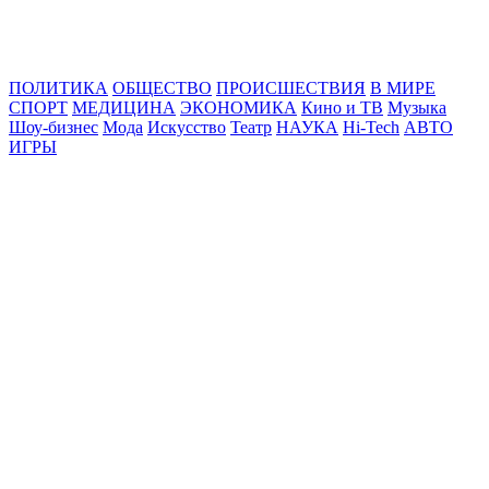
Online24News.ru
Самые свежие новости!
ПОЛИТИКА
ОБЩЕСТВО
ПРОИСШЕСТВИЯ
В МИРЕ
СПОРТ
МЕДИЦИНА
ЭКОНОМИКА
Кино и ТВ
Музыка
Шоу-бизнес
Мода
Искусство
Театр
НАУКА
Hi-Tech
АВТО
ИГРЫ