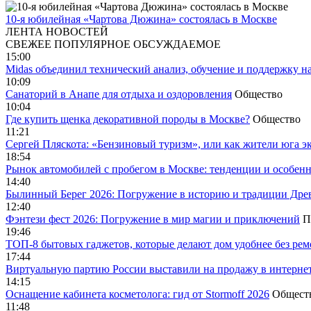
10-я юбилейная «Чартова Дюжина» состоялась в Москве
ЛЕНТА НОВОСТЕЙ
СВЕЖЕЕ
ПОПУЛЯРНОЕ
ОБСУЖДАЕМОЕ
15:00
Midas объединил технический анализ, обучение и поддержку н
10:09
Санаторий в Анапе для отдыха и оздоровления
Общество
10:04
Где купить щенка декоративной породы в Москве?
Общество
11:21
Сергей Пляскота: «Бензиновый туризм», или как жители юга э
18:54
Рынок автомобилей с пробегом в Москве: тенденции и особен
14:40
Былинный Берег 2026: Погружение в историю и традиции Дре
12:40
Фэнтези фест 2026: Погружение в мир магии и приключений
П
19:46
ТОП-8 бытовых гаджетов, которые делают дом удобнее без ре
17:44
Виртуальную партию России выставили на продажу в интерне
14:15
Оснащение кабинета косметолога: гид от Stormoff 2026
Общест
11:48