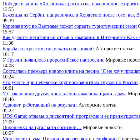
Победительница «Холостяка» рассказала о жизни после проект
13:55
Беженцы из Сербии направились в Хорватию после того, как В
09:39
Коронавирус во Вьетнаме может сорвать туристический сезон
15:57
Как удалить негативный отзыв о компании в Интернете? Как с
11:36
Борьба со стрессом: где искать союзников?
Авторские статьи
10:17
У Грузии появилось пророссийское настроение
Мировые новос
14:08
Cостоялась премьера нового клипа на песню "Я не хочу прощат
10:24
Что учесть при перевозке крупногабаритных грузов по России
16:01
У Саакашвили другая поставленная американцами задача
Миро
18:46
Адвокат, работающий на результат
Авторские статьи
05:22
UDS Game: отзывы о дисконтной программе и ее преимуществ
17:09
Порошенко напугал кота сосиской…
Мировые новости
10:07
Мир сходит с ума. Путина подозревают в педофилии
Политика