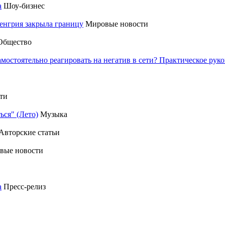
а
Шоу-бизнес
енгрия закрыла границу
Мировые новости
Общество
амостоятельно реагировать на негатив в сети? Практическое р
ти
ься" (Лето)
Музыка
Авторские статьи
вые новости
а
Пресс-релиз