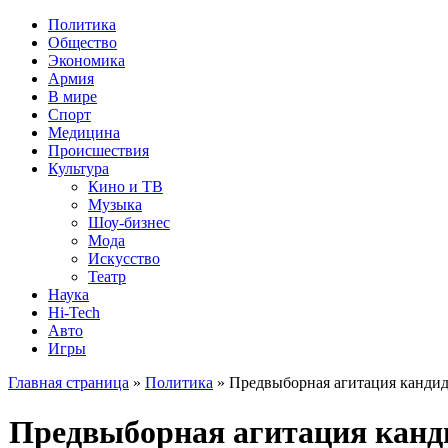
Политика
Общество
Экономика
Армия
В мире
Спорт
Медицина
Происшествия
Культура
Кино и ТВ
Музыка
Шоу-бизнес
Мода
Искусство
Театр
Наука
Hi-Tech
Авто
Игры
Главная страница
»
Политика
» Предвыборная агитация кандида
Предвыборная агитация канди