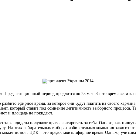
я. Предагитационный период продлится до 23 мая. За это время всем канд
ло разбито эфирное время, за которое они будут платить из своего карма
мент, который ставит под сомнение легитимность выборного процесса. Та
ают и площадь не покидают.
мента кандидаты получают право агитировать за себя. Однако, как пишут
уру. На этих избирательных выборах избирательная компания зависит от 
 может помочь ЦИК – это предоставить эфирное время. Однако, учитыва