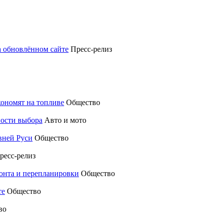
а обновлённом сайте
Пресс-релиз
кономят на топливе
Общество
ности выбора
Авто и мото
вней Руси
Общество
ресс-релиз
монта и перепланировки
Общество
те
Общество
во