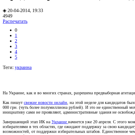
◈ 20-04-2014, 19:33
4949
Распечатать
0
1
2
3
4
5
Теги:
украина
На Украине, как и во многих странах, разрешена предвыборная агитаци
Как пишут
свежие новости онлайн
, на этой неделе для кандидатов бы
000 грн. (чуть более полумиллиона рублей). И это не единственный мо
инициативу сами не проявляют, административные здания не освобожд
Завершающий этап ИК на
Украине
начнется уже 20 апреля. С этого мо
избирателями в тех областях, где ожидают поддержку за свою кандидат
возможностей, от поддержки избирательных штабов. Единственное чем