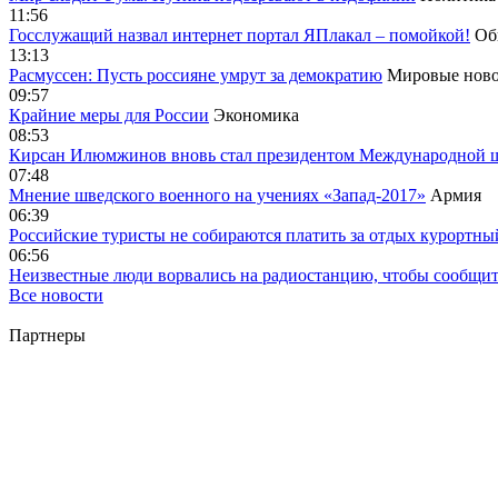
11:56
Госслужащий назвал интернет портал ЯПлакал – помойкой!
Об
13:13
Расмуссен: Пусть россияне умрут за демократию
Мировые ново
09:57
Крайние меры для России
Экономика
08:53
Кирсан Илюмжинов вновь стал президентом Международной 
07:48
Мнение шведского военного на учениях «Запад-2017»
Армия
06:39
Российские туристы не собираются платить за отдых курортны
06:56
Неизвестные люди ворвались на радиостанцию, чтобы сообщи
Все новости
Партнеры