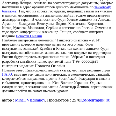
Александр Ленцов, ссылаясь на соответствующие документы, которые
поступили в адрес организаторов данного Чемпионата по
танковому
биатлону
. Так, что из сорока государств, подавших заявки на участие
в данном мероприятии, на дистанцию выйдут только представители
двенадцати стран. В частности это будут боевые экипажи из Анголы,
Армении, Беларусии, Венесуэлы, Индии, Казахстана, Киргизии,
Китая, Кувейта, Монголии, Сербии и естественно России. Отметил в
ходе пресс-конференции Александр Ленцов, сообщает интернет
издание
Новости Онлайн
.
Наиболее интересным моментом "Танкового биатлона – 2014",
проведение которого намечено на август этого года, будет
выступление экипажей Кувейта и Китая, так как эти экипажи будут
выступать на собственных машинах, так, что впервые на территории
России будут стрелять американские танки "Абрамс" и последняя
сообщает
разработка китайских танкостроителей танк Т-99,
интернет издание Новости Онлайн
.
Помимо этого Главнокомандующий указал, что такое решение стран
НАТО
, вызвано тем рядом политических и экономических санкций,
которые сейчас направлены против Российской Федерации в связи в
событиями, происходящими на Юго-Востоке Украины. Однако не
смотря на это, в заключении заявил Александр Ленцов, соревнования
должны пройти на самом высоком уровне.
автор :
Mihail Vladimirov
, Просмотров : 2578
Комментарии (0)