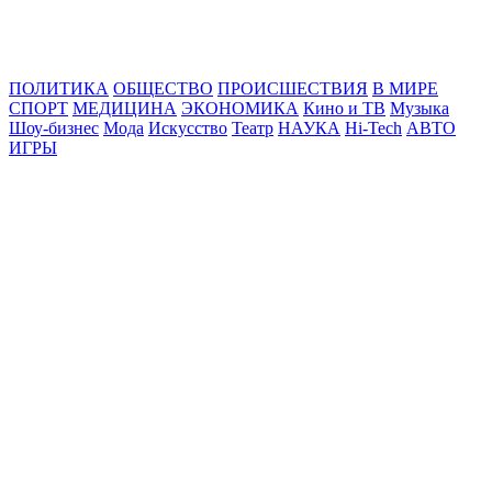
Online24News.ru
Самые свежие новости!
ПОЛИТИКА
ОБЩЕСТВО
ПРОИСШЕСТВИЯ
В МИРЕ
СПОРТ
МЕДИЦИНА
ЭКОНОМИКА
Кино и ТВ
Музыка
Шоу-бизнес
Мода
Искусство
Театр
НАУКА
Hi-Tech
АВТО
ИГРЫ