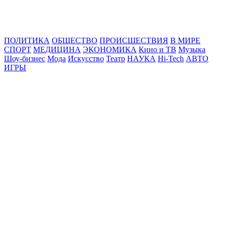
Online24News.ru
Самые свежие новости!
ПОЛИТИКА
ОБЩЕСТВО
ПРОИСШЕСТВИЯ
В МИРЕ
СПОРТ
МЕДИЦИНА
ЭКОНОМИКА
Кино и ТВ
Музыка
Шоу-бизнес
Мода
Искусство
Театр
НАУКА
Hi-Tech
АВТО
ИГРЫ