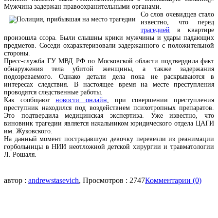
Мужчина задержан правоохранительными органами.
Со слов очевидцев стало
известно, что перед
трагедией
в квартире
произошла ссора. Были слышны крики мужчины и удары падающих
предметов. Соседи охарактеризовали задержанного с положительной
стороны.
Пресс-служба ГУ МВД РФ по Московской области подтвердила факт
обнаружения тела убитой женщины, а также задержания
подозреваемого. Однако детали дела пока не раскрываются в
интересах следствия. В настоящее время на месте преступления
проводятся следственные работы.
Как сообщают
новости онлайн
, при совершении преступления
преступник находился под воздействием психотропных препаратов.
Это подтвердила медицинская экспертиза. Уже известно, что
виновник трагедии является начальником юридического отдела ЦАГИ
им. Жуковского.
На данный момент пострадавшую девочку перевезли из реанимации
горбольницы в НИИ неотложной детской хирургии и травматологии
Л. Рошаля.
автор :
andrewstasevich
, Просмотров : 2747
Комментарии (0)