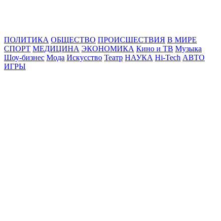
Online24News.ru
Самые свежие новости!
ПОЛИТИКА
ОБЩЕСТВО
ПРОИСШЕСТВИЯ
В МИРЕ
СПОРТ
МЕДИЦИНА
ЭКОНОМИКА
Кино и ТВ
Музыка
Шоу-бизнес
Мода
Искусство
Театр
НАУКА
Hi-Tech
АВТО
ИГРЫ