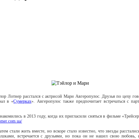
лор Лотнер расстался с актрисой Мари Авгеропулос. Друзья по цеху гово
рал в «
Сумерках
». Авгеропулос также предпочитает встречаться с п
акомились в 2013 году, когда их пригласили сняться в фильме «Трейсер
omer.com.ua/
атем стали жить вместе, но вскоре стало известно, что звезды расстал
ушками, встречается с друзьями, но пока он не нашел свою любовь, 