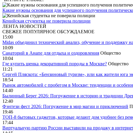
Какие нужны основания для успешного получения политичес
Кенийская студентка не поверила полиции
ЛЕНТА НОВОСТЕЙ
СВЕЖЕЕ
ПОПУЛЯРНОЕ
ОБСУЖДАЕМОЕ
15:00
Midas объединил технический анализ, обучение и поддержку н
10:09
Санаторий в Анапе для отдыха и оздоровления
Общество
10:04
Где купить щенка декоративной породы в Москве?
Общество
11:21
Сергей Пляскота: «Бензиновый туризм», или как жители юга э
18:54
Рынок автомобилей с пробегом в Москве: тенденции и особен
14:40
Былинный Берег 2026: Погружение в историю и традиции Дре
12:40
Фэнтези фест 2026: Погружение в мир магии и приключений
П
19:46
ТОП-8 бытовых гаджетов, которые делают дом удобнее без ре
17:44
Виртуальную партию России выставили на продажу в интерне