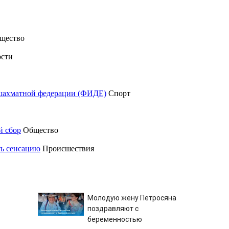
щество
сти
шахматной федерации (ФИДЕ)
Спорт
й сбор
Общество
ть сенсацию
Происшествия
Молодую жену Петросяна
поздравляют с
беременностью