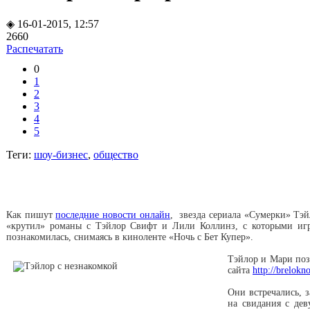
◈ 16-01-2015, 12:57
2660
Распечатать
0
1
2
3
4
5
Теги:
шоу-бизнес
,
общество
Как пишут
последние новости онлайн
, звезда сериала «Сумерки» Тэй
«крутил» романы с Тэйлор Свифт и Лили Коллинз, с которыми иг
познакомилась, снимаясь в киноленте «Ночь с Бет Купер».
Тэйлор и Мари позн
сайта
http://brelokn
Они встречались, з
на свидания с дев