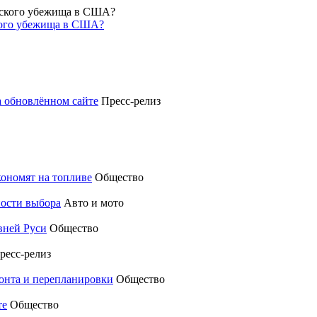
кого убежища в США?
а обновлённом сайте
Пресс-релиз
кономят на топливе
Общество
ности выбора
Авто и мото
вней Руси
Общество
ресс-релиз
монта и перепланировки
Общество
те
Общество