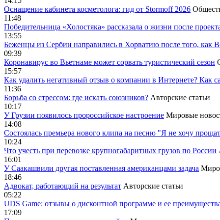
14:15
Оснащение кабинета косметолога: гид от Stormoff 2026
Общест
11:48
Победительница «Холостяка» рассказала о жизни после проект
13:55
Беженцы из Сербии направились в Хорватию после того, как В
09:39
Коронавирус во Вьетнаме может сорвать туристический сезон
15:57
Как удалить негативный отзыв о компании в Интернете? Как с
11:36
Борьба со стрессом: где искать союзников?
Авторские статьи
10:17
У Грузии появилось пророссийское настроение
Мировые новос
14:08
Cостоялась премьера нового клипа на песню "Я не хочу прощат
10:24
Что учесть при перевозке крупногабаритных грузов по России
16:01
У Саакашвили другая поставленная американцами задача
Миро
18:46
Адвокат, работающий на результат
Авторские статьи
05:22
UDS Game: отзывы о дисконтной программе и ее преимуществ
17:09