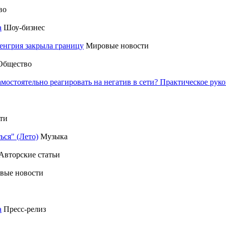
во
а
Шоу-бизнес
енгрия закрыла границу
Мировые новости
Общество
амостоятельно реагировать на негатив в сети? Практическое р
ти
ься" (Лето)
Музыка
Авторские статьи
вые новости
а
Пресс-релиз