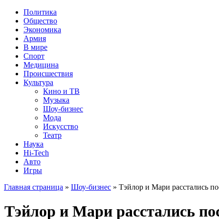
Политика
Общество
Экономика
Армия
В мире
Спорт
Медицина
Происшествия
Культура
Кино и ТВ
Музыка
Шоу-бизнес
Мода
Искусство
Театр
Наука
Hi-Tech
Авто
Игры
Главная страница
»
Шоу-бизнес
» Тэйлор и Мари расстались по
Тэйлор и Мари расстались пос