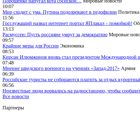
Порошенко напугал кота сосиской…
Мировые новости
10:07
Мир сходит с ума. Путина подозревают в педофилии
Политика
11:56
Госслужащий назвал интернет портал ЯПлакал – помойкой!
Об
13:13
Расмуссен: Пусть россияне умрут за демократию
Мировые ново
09:57
Крайние меры для России
Экономика
08:53
Кирсан Илюмжинов вновь стал президентом Международной 
07:48
Мнение шведского военного на учениях «Запад-2017»
Армия
06:39
Российские туристы не собираются платить за отдых курортны
06:56
Неизвестные люди ворвались на радиостанцию, чтобы сообщи
Все новости
Партнеры