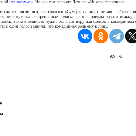
асной
незнакомкой
. Но как сам говорит Лотнер: «Ничего серьезного».
что актер, после того, как снялся в «Сумерках», долго не мог выйти из 
росшего мужика: растрепанные волосы, грязная одежда, густая неаккур
нилось, такая внешность нужна была Лотнеру для съемок в комедийном с
ты в один голос заявили, что комедийная роль ему к лицу.
☹
✎