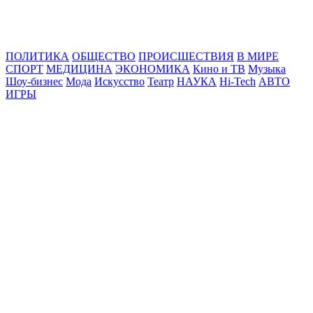
Online24News.ru
Самые свежие новости!
ПОЛИТИКА
ОБЩЕСТВО
ПРОИСШЕСТВИЯ
В МИРЕ
СПОРТ
МЕДИЦИНА
ЭКОНОМИКА
Кино и ТВ
Музыка
Шоу-бизнес
Мода
Искусство
Театр
НАУКА
Hi-Tech
АВТО
ИГРЫ