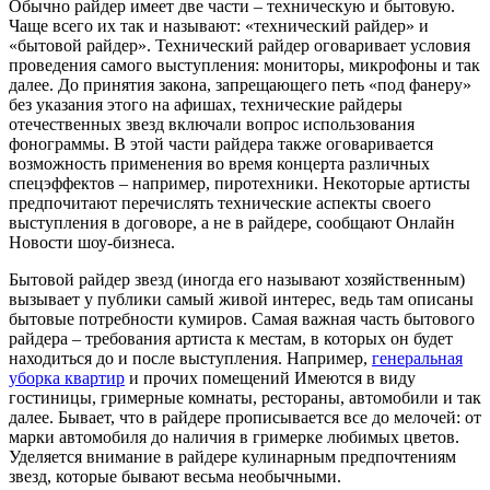
Обычно райдер имеет две части – техническую и бытовую.
Чаще всего их так и называют: «технический райдер» и
«бытовой райдер». Технический райдер оговаривает условия
проведения самого выступления: мониторы, микрофоны и так
далее. До принятия закона, запрещающего петь «под фанеру»
без указания этого на афишах, технические райдеры
отечественных звезд включали вопрос использования
фонограммы. В этой части райдера также оговаривается
возможность применения во время концерта различных
спецэффектов – например, пиротехники. Некоторые артисты
предпочитают перечислять технические аспекты своего
выступления в договоре, а не в райдере, сообщают Онлайн
Новости шоу-бизнеса.
Бытовой райдер звезд (иногда его называют хозяйственным)
вызывает у публики самый живой интерес, ведь там описаны
бытовые потребности кумиров. Самая важная часть бытового
райдера – требования артиста к местам, в которых он будет
находиться до и после выступления. Например,
генеральная
уборка квартир
и прочих помещений Имеются в виду
гостиницы, гримерные комнаты, рестораны, автомобили и так
далее. Бывает, что в райдере прописывается все до мелочей: от
марки автомобиля до наличия в гримерке любимых цветов.
Уделяется внимание в райдере кулинарным предпочтениям
звезд, которые бывают весьма необычными.