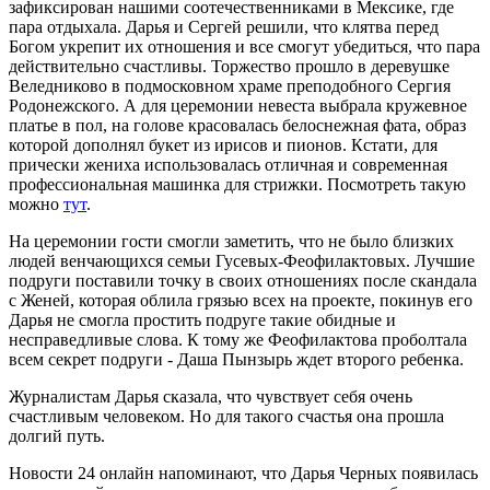
зафиксирован нашими соотечественниками в Мексике, где
пара отдыхала. Дарья и Сергей решили, что клятва перед
Богом укрепит их отношения и все смогут убедиться, что пара
действительно счастливы. Торжество прошло в деревушке
Веледниково в подмосковном храме преподобного Сергия
Родонежского. А для церемонии невеста выбрала кружевное
платье в пол, на голове красовалась белоснежная фата, образ
которой дополнял букет из ирисов и пионов. Кстати, для
прически жениха использовалась отличная и современная
профессиональная машинка для стрижки. Посмотреть такую
можно
тут
.
На церемонии гости смогли заметить, что не было близких
людей венчающихся семьи Гусевых-Феофилактовых. Лучшие
подруги поставили точку в своих отношениях после скандала
с Женей, которая облила грязью всех на проекте, покинув его
Дарья не смогла простить подруге такие обидные и
несправедливые слова. К тому же Феофилактова проболтала
всем секрет подруги - Даша Пынзырь ждет второго ребенка.
Журналистам Дарья сказала, что чувствует себя очень
счастливым человеком. Но для такого счастья она прошла
долгий путь.
Новости 24 онлайн напоминают, что Дарья Черных появилась