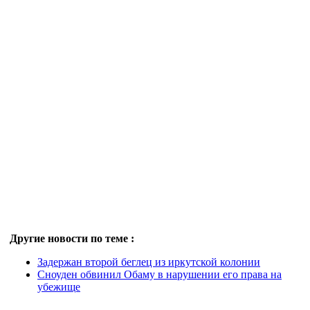
Другие новости по теме :
Задержан второй беглец из иркутской колонии
Сноуден обвинил Обаму в нарушении его права на
убежище