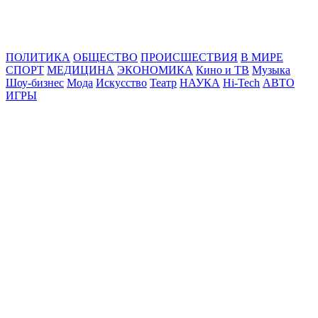
Online24News.ru
Самые свежие новости!
ПОЛИТИКА
ОБЩЕСТВО
ПРОИСШЕСТВИЯ
В МИРЕ
СПОРТ
МЕДИЦИНА
ЭКОНОМИКА
Кино и ТВ
Музыка
Шоу-бизнес
Мода
Искусство
Театр
НАУКА
Hi-Tech
АВТО
ИГРЫ