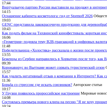
17:44
Виртуальную партию России выставили на продажу в интерне
14:15
Оснащение кабинета косметолога: гид от Stormoff 2026
Общест
19:03
GENC представила лакокрасочную продукцию для деревообраб
10:43
Как подать фильм на Тихвинский кинофестиваль: короткая инс
16:06
«Геометрия» подняла тему B2B-транзакций в цифровых валю
11:48
Победительница «Холостяка» рассказала о жизни после проект
13:55
Беженцы из Сербии направились в Хорватию после того, как В
09:39
Коронавирус во Вьетнаме может сорвать туристический сезон
15:57
Как удалить негативный отзыв о компании в Интернете? Как с
11:36
Борьба со стрессом: где искать союзников?
Авторские статьи
10:17
У Грузии появилось пророссийское настроение
Мировые новос
14:08
Cостоялась премьера нового клипа на песню "Я не хочу прощат
10:24