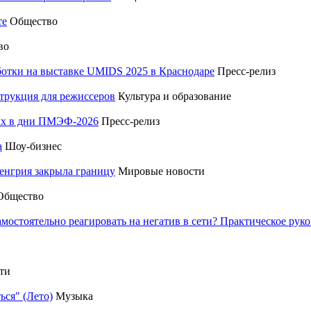
те
Общество
во
отки на выставке UMIDS 2025 в Краснодаре
Пресс-релиз
трукция для режиссеров
Культура и образование
тах в дни ПМЭФ-2026
Пресс-релиз
а
Шоу-бизнес
енгрия закрыла границу
Мировые новости
Общество
амостоятельно реагировать на негатив в сети? Практическое р
ти
ься" (Лето)
Музыка