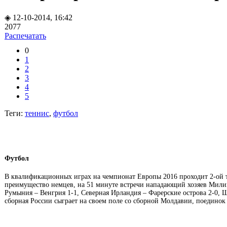
◈ 12-10-2014, 16:42
2077
Распечатать
0
1
2
3
4
5
Теги:
теннис
,
футбол
Футбол
В квалификационных играх на чемпионат Европы 2016 проходит 2-ой т
преимущество немцев, на 51 минуте встречи нападающий хозяев Милик
Румыния – Венгрия 1-1, Северная Ирландия – Фарерские острова 2-0, Ш
сборная России сыграет на своем поле со сборной Молдавии, поединок 