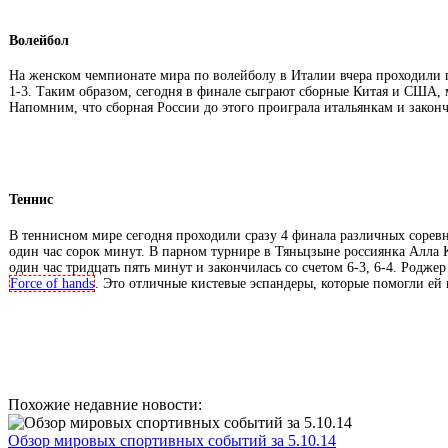
Волейбол
На женском чемпионате мира по волейболу в Италии вчера проходили п
1-3. Таким образом, сегодня в финале сыграют сборные Китая и США, ма
Напомним, что сборная России до этого проиграла итальянкам и законч
Теннис
В теннисном мире сегодня проходили сразу 4 финала различных соревно
один час сорок минут.
В парном турнире в Тяньцзыне россиянка Алла 
один час тридцать пять минут и закончилась со счетом 6-3, 6-4. Род
Force of hands
. Это отличные кистевые эспандеры, которые помогли ей
Похожие недавние новости:
Обзор мировых спортивных событий за 5.10.14