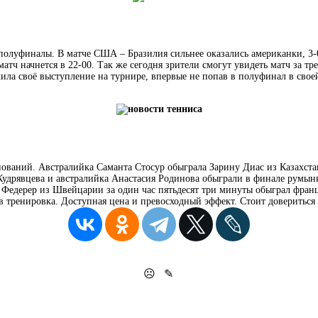
олуфиналы. В матче США – Бразилия сильнее оказались американки, 3-0
тч начнется в 22-00. Так же сегодня зрители смогут увидеть матч за тр
ила своё выступление на турнире, впервые не попав в полуфинал в свое
ваний. Австралийка Саманта Стосур обыграла Зарину Диас из Казахстана 
Кудрявцева и австралийка Анастасия Родинова обыграли в финале румын
жер Федерер из Швейцарии за один час пятьдесят три минуты обыграл фр
 в тренировка. Доступная цена и превосходный эффект. Стоит довериться
☹
✎