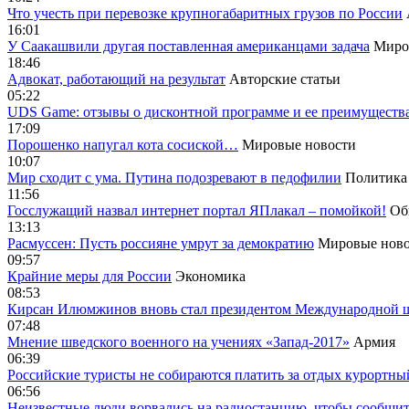
Что учесть при перевозке крупногабаритных грузов по России
16:01
У Саакашвили другая поставленная американцами задача
Миро
18:46
Адвокат, работающий на результат
Авторские статьи
05:22
UDS Game: отзывы о дисконтной программе и ее преимуществ
17:09
Порошенко напугал кота сосиской…
Мировые новости
10:07
Мир сходит с ума. Путина подозревают в педофилии
Политика
11:56
Госслужащий назвал интернет портал ЯПлакал – помойкой!
Об
13:13
Расмуссен: Пусть россияне умрут за демократию
Мировые ново
09:57
Крайние меры для России
Экономика
08:53
Кирсан Илюмжинов вновь стал президентом Международной 
07:48
Мнение шведского военного на учениях «Запад-2017»
Армия
06:39
Российские туристы не собираются платить за отдых курортны
06:56
Неизвестные люди ворвались на радиостанцию, чтобы сообщи