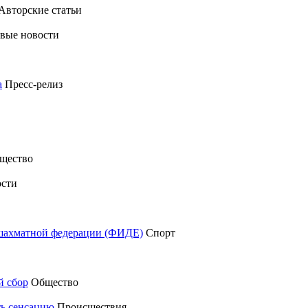
Авторские статьи
вые новости
а
Пресс-релиз
щество
сти
шахматной федерации (ФИДЕ)
Спорт
й сбор
Общество
ть сенсацию
Происшествия