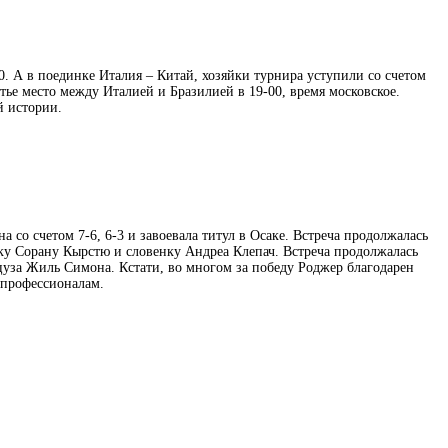
. А в поединке Италия – Китай, хозяйки турнира уступили со счетом
етье место между Италией и Бразилией в 19-00, время московское.
й истории.
со счетом 7-6, 6-3 и завоевала титул в Осаке. Встреча продолжалась
ку Сорану Кырстю и словенку Андреа Клепач. Встреча продолжалась
анцуза Жиль Симона.
Кстати, во многом за победу Роджер благодарен
 профессионалам.