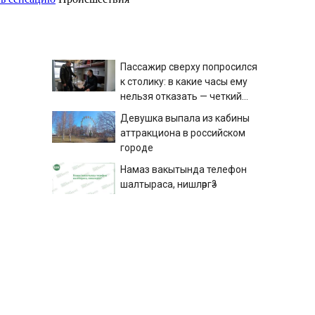
Пассажир сверху попросился
к столику: в какие часы ему
нельзя отказать — четкий
ответ дали в РЖД
Девушка выпала из кабины
аттракциона в российском
городе
Намаз вакытында телефон
шалтыраса, нишләргә?
Осенью и зимой жители
Карелии смогут улететь на юг
России
Отказалась от ламината и
больше не вернусь к
линолеуму: выбрал этот пол