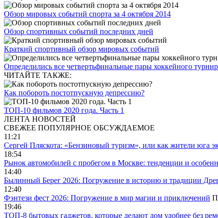
Обзор мировых событий спорта за 4 октября 2014
Обзор спортивных событий последних дней
Краткий спортивный обзор мировых событий
Определились все четвертьфинальные пары хоккейного турнира
ЧИТАЙТЕ ТАКЖЕ:
Как побороть постотпускную депрессию?
ТОП-10 фильмов 2020 года. Часть 1
ЛЕНТА НОВОСТЕЙ
СВЕЖЕЕ
ПОПУЛЯРНОЕ
ОБСУЖДАЕМОЕ
11:21
Сергей Пляскота: «Бензиновый туризм», или как жители юга э
18:54
Рынок автомобилей с пробегом в Москве: тенденции и особен
14:40
Былинный Берег 2026: Погружение в историю и традиции Дре
12:40
Фэнтези фест 2026: Погружение в мир магии и приключений
П
19:46
ТОП-8 бытовых гаджетов, которые делают дом удобнее без ре