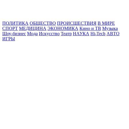
Online24News.ru
Самые свежие новости!
ПОЛИТИКА
ОБЩЕСТВО
ПРОИСШЕСТВИЯ
В МИРЕ
СПОРТ
МЕДИЦИНА
ЭКОНОМИКА
Кино и ТВ
Музыка
Шоу-бизнес
Мода
Искусство
Театр
НАУКА
Hi-Tech
АВТО
ИГРЫ