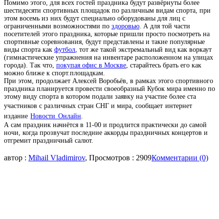
Помимо этого, для всех гостей праздника будут развёрнуты более
шестидесяти спортивных площадок по различным видам спорта, при
этом восемь из них будут специально оборудованы для лиц с
ограниченными возможностями по
здоровью
. А для той части
посетителей этого праздника, которые пришли просто посмотреть на
спортивные соревнования, будут представлены и такие популярные
виды спорта как
футбол
, тот же такой экстремальный вид как воркаут
(гимнастические упражнения на инвентаре расположенном на улицах
города). Так что,
покупая офис в Москве
, старайтесь брать его как
можно ближе к спорт.площадкам.
При этом, продолжает Алексей Воробьёв, в рамках этого спортивного
праздника планируется провести своеобразный Кубок мира именно по
этому виду спорта в котором подали заявку на участие более ста
участников с различных стран СНГ и мира,
сообщает интернет
издание
Новости Онлайн
.
А сам праздник начнётся в 11-00 и продлится практически до самой
ночи, когда прозвучат последние аккорды праздничных концертов и
отгремит праздничный салют.
автор :
Mihail Vladimirov
, Просмотров : 2909
Комментарии (0)