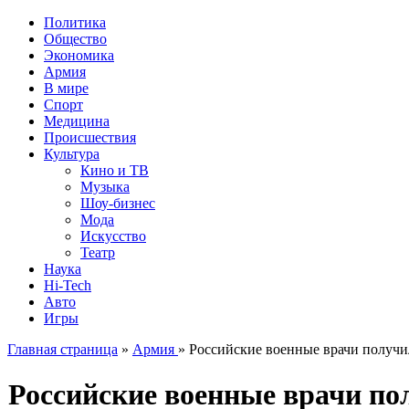
Политика
Общество
Экономика
Армия
В мире
Спорт
Медицина
Происшествия
Культура
Кино и ТВ
Музыка
Шоу-бизнес
Мода
Искусство
Театр
Наука
Hi-Tech
Авто
Игры
Главная страница
»
Армия
» Российские военные врачи получи
Российские военные врачи по