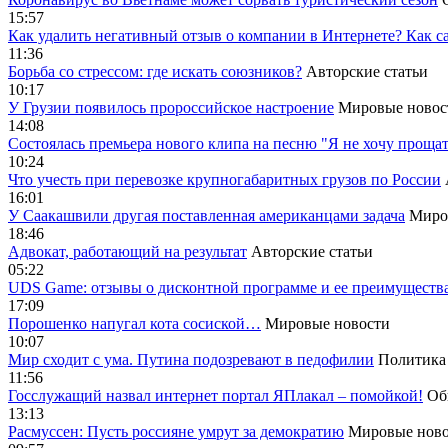
15:57
Как удалить негативный отзыв о компании в Интернете? Как с
11:36
Борьба со стрессом: где искать союзников?
Авторские статьи
10:17
У Грузии появилось пророссийское настроение
Мировые новос
14:08
Cостоялась премьера нового клипа на песню "Я не хочу прощат
10:24
Что учесть при перевозке крупногабаритных грузов по России
16:01
У Саакашвили другая поставленная американцами задача
Миро
18:46
Адвокат, работающий на результат
Авторские статьи
05:22
UDS Game: отзывы о дисконтной программе и ее преимуществ
17:09
Порошенко напугал кота сосиской…
Мировые новости
10:07
Мир сходит с ума. Путина подозревают в педофилии
Политика
11:56
Госслужащий назвал интернет портал ЯПлакал – помойкой!
Об
13:13
Расмуссен: Пусть россияне умрут за демократию
Мировые ново