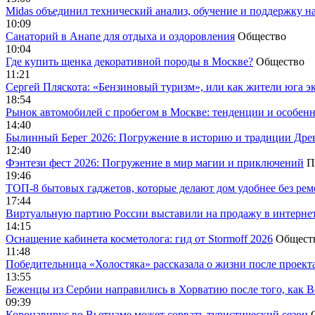
Midas объединил технический анализ, обучение и поддержку н
10:09
Санаторий в Анапе для отдыха и оздоровления
Общество
10:04
Где купить щенка декоративной породы в Москве?
Общество
11:21
Сергей Пляскота: «Бензиновый туризм», или как жители юга э
18:54
Рынок автомобилей с пробегом в Москве: тенденции и особен
14:40
Былинный Берег 2026: Погружение в историю и традиции Дре
12:40
Фэнтези фест 2026: Погружение в мир магии и приключений
П
19:46
ТОП-8 бытовых гаджетов, которые делают дом удобнее без ре
17:44
Виртуальную партию России выставили на продажу в интерне
14:15
Оснащение кабинета косметолога: гид от Stormoff 2026
Общест
11:48
Победительница «Холостяка» рассказала о жизни после проект
13:55
Беженцы из Сербии направились в Хорватию после того, как В
09:39
Коронавирус во Вьетнаме может сорвать туристический сезон