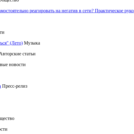
амостоятельно реагировать на негатив в сети? Практическое р
ти
ься" (Лето)
Музыка
Авторские статьи
вые новости
а
Пресс-релиз
щество
сти