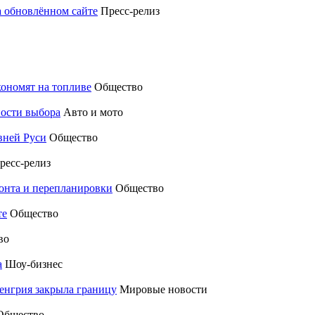
а обновлённом сайте
Пресс-релиз
кономят на топливе
Общество
ности выбора
Авто и мото
вней Руси
Общество
ресс-релиз
монта и перепланировки
Общество
те
Общество
во
а
Шоу-бизнес
енгрия закрыла границу
Мировые новости
Общество