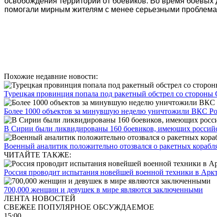
освобождения территорий от боевиков. Во время боевых 
помогали мирным жителям с менее серьезными проблема
Похожие недавние новости:
Турецкая провинция попала под ракетный обстрел со стороны
Более 1000 объектов за минувшую неделю уничтожили ВКС Р
В Сирии были ликвидированы 160 боевиков, имеющих российс
Военный аналитик положительно отозвался о ракетных кораб
ЧИТАЙТЕ ТАКЖЕ:
Россия проводит испытания новейшей военной техники в Арк
700,000 женщин и девушек в мире являются заключенными
ЛЕНТА НОВОСТЕЙ
СВЕЖЕЕ
ПОПУЛЯРНОЕ
ОБСУЖДАЕМОЕ
15:00