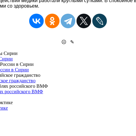
действий медики работали круглыми сутками. В спокойное
ми со здоровьем.
☹
✎
 Сирии
оссии в Сирии
кое гражданство
лях российского ВМФ
тике