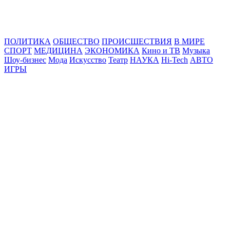
Online24News.ru
Самые свежие новости!
ПОЛИТИКА
ОБЩЕСТВО
ПРОИСШЕСТВИЯ
В МИРЕ
СПОРТ
МЕДИЦИНА
ЭКОНОМИКА
Кино и ТВ
Музыка
Шоу-бизнес
Мода
Искусство
Театр
НАУКА
Hi-Tech
АВТО
ИГРЫ