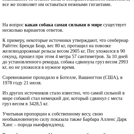
все же позволяет им оставаться нежными гигантами.
На вопрос
какая собака самая сильная в мире
существует
несколько вариантов ответов.
К примеру, некоторые источники утверждают, что сенбернар
Райттес Бренди Беар, вес 80 кг, протащил на повозке
железнодорожные рельсы весом 2905 кг. Пес уложился в 90
секунд, прошел при этом 4 метра 57 сантиметров. За 10 дней
до установленного рекорда, собака сдвинула груз весом 2993
кг, но не уложился в нужное время.
Соревнование проходило в Ботелле, Вашингтон (США), в
1978 году 21 июля.
Из других источников стало известно, что самой сильной в
мире собакой стал немецкий дог, который сдвинул с места
груз весом в 3428,5 кг.
Учитывая пропорции к собственному весу, свою
необыкновенную силу показала также Барбара Алленс Дарк
Ханс – порода ньюфаундленд.