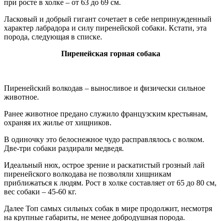
при росте в холке – от 63 до 69 см.
Ласковый и добрый гигант сочетает в себе непринужденный
характер лабрадора и силу пиренейской собаки. Кстати, эта
порода, следующая в
списке.
Пиренейская горная собака
Пиренейский волкодав – выносливое и физически сильное
животное.
Ранее животное предано служило французским крестьянам,
охраняя их жилье от хищников.
В одиночку это белоснежное чудо расправлялось с волком.
Две-три собаки раздирали медведя.
Идеальный нюх, острое зрение и раскатистый грозный лай
пиренейского волкодава не позволяли хищникам
приближаться к людям. Рост в холке составляет от 65 до 80 см,
вес собаки – 45-60 кг.
Далее Топ самых сильных собак в мире продолжит, несмотря
на крупные габариты, не менее добродушная порода.