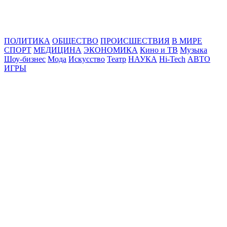
Online24News.ru
Самые свежие новости!
ПОЛИТИКА
ОБЩЕСТВО
ПРОИСШЕСТВИЯ
В МИРЕ
СПОРТ
МЕДИЦИНА
ЭКОНОМИКА
Кино и ТВ
Музыка
Шоу-бизнес
Мода
Искусство
Театр
НАУКА
Hi-Tech
АВТО
ИГРЫ