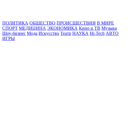
Online24News.ru
Самые свежие новости!
ПОЛИТИКА
ОБЩЕСТВО
ПРОИСШЕСТВИЯ
В МИРЕ
СПОРТ
МЕДИЦИНА
ЭКОНОМИКА
Кино и ТВ
Музыка
Шоу-бизнес
Мода
Искусство
Театр
НАУКА
Hi-Tech
АВТО
ИГРЫ