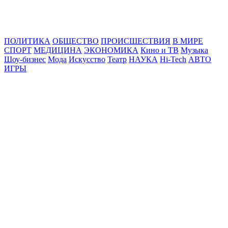
Online24News.ru
Самые свежие новости!
ПОЛИТИКА
ОБЩЕСТВО
ПРОИСШЕСТВИЯ
В МИРЕ
СПОРТ
МЕДИЦИНА
ЭКОНОМИКА
Кино и ТВ
Музыка
Шоу-бизнес
Мода
Искусство
Театр
НАУКА
Hi-Tech
АВТО
ИГРЫ