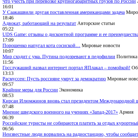
Что учесть при перевозке крупногабаритных грузов по России
16:01
У Саакашвили другая поставленная американцами задача
Миро
18:46
Адвокат, работающий на результат
Авторские статьи
05:22
UDS Game: отзывы о дисконтной программе и ее преимуществ
17:09
Порошенко напугал кота сосиской…
Мировые новости
10:07
Мир сходит с ума. Путина подозревают в педофилии
Политика
11:56
Госслужащий назвал интернет портал ЯПлакал – помойкой!
Об
13:13
Расмуссен: Пусть россияне умрут за демократию
Мировые ново
09:57
Крайние меры для России
Экономика
08:53
Кирсан Илюмжинов вновь стал президентом Международной 
07:48
Мнение шведского военного на учениях «Запад-2017»
Армия
06:39
Российские туристы не собираются платить за отдых курортны
06:56
Неизвестные люди ворвались на радиостанцию, чтобы сообщи