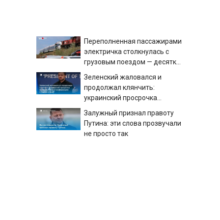
Переполненная пассажирами
электричка столкнулась с
грузовым поездом — десятки
человек пострадали. Видео с
Зеленский жаловался и
места ЧП
продолжал клянчить:
украинский просрочка
превратил пресс-
Залужный признал правоту
конференцию в Сербии в
Путина: эти слова прозвучали
фарс
не просто так
"Даже жутко": порядки в ВСУ
ужаснули главу британской
армии
В Киеве прогремели
взрывы