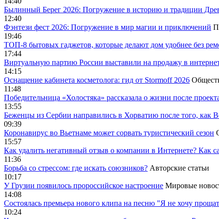
14:40
Былинный Берег 2026: Погружение в историю и традиции Дре
12:40
Фэнтези фест 2026: Погружение в мир магии и приключений
П
19:46
ТОП-8 бытовых гаджетов, которые делают дом удобнее без ре
17:44
Виртуальную партию России выставили на продажу в интерне
14:15
Оснащение кабинета косметолога: гид от Stormoff 2026
Общест
11:48
Победительница «Холостяка» рассказала о жизни после проект
13:55
Беженцы из Сербии направились в Хорватию после того, как В
09:39
Коронавирус во Вьетнаме может сорвать туристический сезон
15:57
Как удалить негативный отзыв о компании в Интернете? Как с
11:36
Борьба со стрессом: где искать союзников?
Авторские статьи
10:17
У Грузии появилось пророссийское настроение
Мировые новос
14:08
Cостоялась премьера нового клипа на песню "Я не хочу прощат
10:24