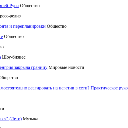
вней Руси
Общество
ресс-релиз
монта и перепланировки
Общество
те
Общество
во
а
Шоу-бизнес
енгрия закрыла границу
Мировые новости
Общество
амостоятельно реагировать на негатив в сети? Практическое р
ти
ься" (Лето)
Музыка