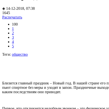
◈ 14-12-2018, 07:38
1645
Распечатать
100
1
2
3
4
5
Теги:
общество
Близится главный праздник – Новый год. В нашей стране его пр
пьют спиртное без меры и уходят в запои. Праздничные выходн
каким последствиям они приводят.
Первое, что откликнется недобрым звонком – это физическое з