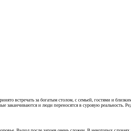
инято встречать за богатым столом, с семьей, гостями и близким
ые заканчиваются и люди переносятся в суровую реальность. Ре
доровье. Выход после запоев очень сложен. В некоторых случая