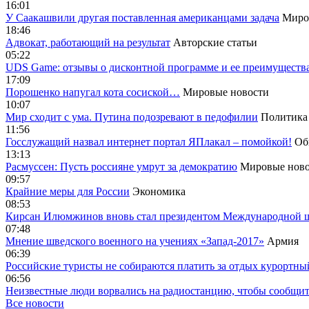
16:01
У Саакашвили другая поставленная американцами задача
Миро
18:46
Адвокат, работающий на результат
Авторские статьи
05:22
UDS Game: отзывы о дисконтной программе и ее преимуществ
17:09
Порошенко напугал кота сосиской…
Мировые новости
10:07
Мир сходит с ума. Путина подозревают в педофилии
Политика
11:56
Госслужащий назвал интернет портал ЯПлакал – помойкой!
Об
13:13
Расмуссен: Пусть россияне умрут за демократию
Мировые ново
09:57
Крайние меры для России
Экономика
08:53
Кирсан Илюмжинов вновь стал президентом Международной 
07:48
Мнение шведского военного на учениях «Запад-2017»
Армия
06:39
Российские туристы не собираются платить за отдых курортны
06:56
Неизвестные люди ворвались на радиостанцию, чтобы сообщи
Все новости