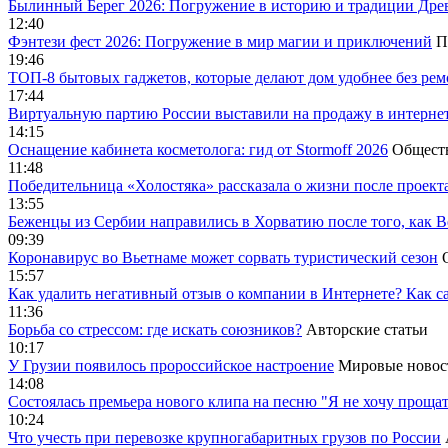
Былинный Берег 2026: Погружение в историю и традиции Дре
12:40
Фэнтези фест 2026: Погружение в мир магии и приключений
П
19:46
ТОП-8 бытовых гаджетов, которые делают дом удобнее без ре
17:44
Виртуальную партию России выставили на продажу в интерне
14:15
Оснащение кабинета косметолога: гид от Stormoff 2026
Общест
11:48
Победительница «Холостяка» рассказала о жизни после проект
13:55
Беженцы из Сербии направились в Хорватию после того, как В
09:39
Коронавирус во Вьетнаме может сорвать туристический сезон
15:57
Как удалить негативный отзыв о компании в Интернете? Как с
11:36
Борьба со стрессом: где искать союзников?
Авторские статьи
10:17
У Грузии появилось пророссийское настроение
Мировые новос
14:08
Cостоялась премьера нового клипа на песню "Я не хочу прощат
10:24
Что учесть при перевозке крупногабаритных грузов по России