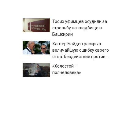
Троих уфимцев осудили за
стрельбу на кладбище в
Башкирии
Хантер Байден раскрыл
величайшую ошибку своего
отца: бездействие против
Трампа
«Холостой —
полчеловека»
Солистка-народница из села
Таштып и SHAMAN спели на
одной сцене
Жена Байдена заявила, что
ее муж будет жить с
онкологией до конца своих
дней