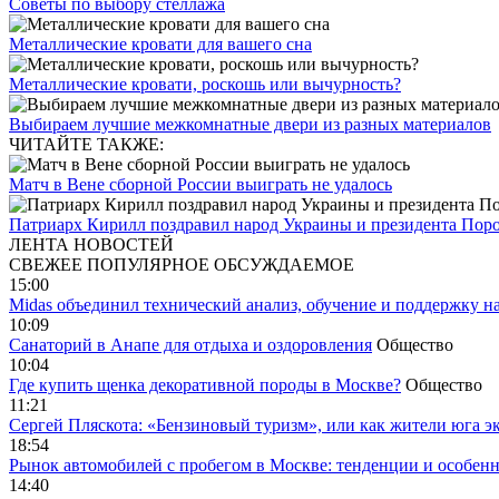
Советы по выбору стеллажа
Металлические кровати для вашего сна
Металлические кровати, роскошь или вычурность?
Выбираем лучшие межкомнатные двери из разных материалов
ЧИТАЙТЕ ТАКЖЕ:
Матч в Вене сборной России выиграть не удалось
Патриарх Кирилл поздравил народ Украины и президента Пор
ЛЕНТА НОВОСТЕЙ
СВЕЖЕЕ
ПОПУЛЯРНОЕ
ОБСУЖДАЕМОЕ
15:00
Midas объединил технический анализ, обучение и поддержку н
10:09
Санаторий в Анапе для отдыха и оздоровления
Общество
10:04
Где купить щенка декоративной породы в Москве?
Общество
11:21
Сергей Пляскота: «Бензиновый туризм», или как жители юга э
18:54
Рынок автомобилей с пробегом в Москве: тенденции и особен
14:40