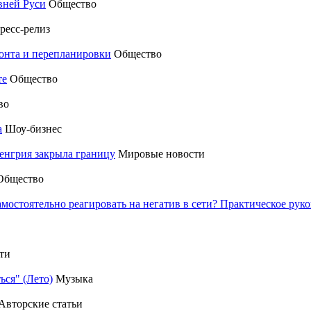
вней Руси
Общество
ресс-релиз
монта и перепланировки
Общество
те
Общество
во
а
Шоу-бизнес
енгрия закрыла границу
Мировые новости
Общество
амостоятельно реагировать на негатив в сети? Практическое р
ти
ься" (Лето)
Музыка
Авторские статьи