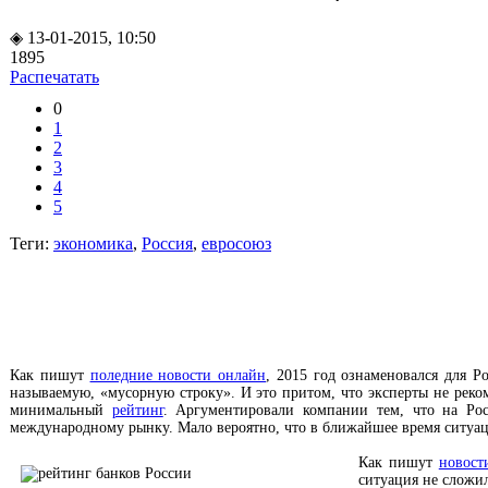
◈ 13-01-2015, 10:50
1895
Распечатать
0
1
2
3
4
5
Теги:
экономика
,
Россия
,
евросоюз
Как пишут
поледние новости онлайн
, 2015 год ознаменовался для Р
называемую, «мусорную строку». И это притом, что эксперты не реко
минимальный
рейтинг
. Аргументировали компании тем, что на Ро
международному рынку. Мало вероятно, что в ближайшее время ситуация
Как пишут
новост
ситуация не сложил