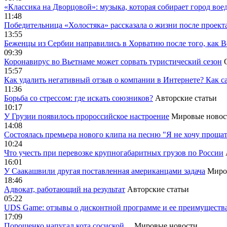
«Классика на Дворцовой»: музыка, которая собирает город вое
11:48
Победительница «Холостяка» рассказала о жизни после проект
13:55
Беженцы из Сербии направились в Хорватию после того, как В
09:39
Коронавирус во Вьетнаме может сорвать туристический сезон
15:57
Как удалить негативный отзыв о компании в Интернете? Как с
11:36
Борьба со стрессом: где искать союзников?
Авторские статьи
10:17
У Грузии появилось пророссийское настроение
Мировые новос
14:08
Cостоялась премьера нового клипа на песню "Я не хочу прощат
10:24
Что учесть при перевозке крупногабаритных грузов по России
16:01
У Саакашвили другая поставленная американцами задача
Миро
18:46
Адвокат, работающий на результат
Авторские статьи
05:22
UDS Game: отзывы о дисконтной программе и ее преимуществ
17:09
Порошенко напугал кота сосиской…
Мировые новости