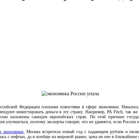
оссийской Федерации плохими новостями в сфере экономики. Началось 
мендуют инвестировать деньги в эту страну. Например, РА
Fitch, так ж
ссию наложены санкции европейских стран. По этой причине госуд
 улучшиться, поэтому эксперты говорят, что не удивятся, если Россия 
и экономики
, Москва встретила новый год с падающим рублем и низ
ась с нефтью, да и вообще на мировой рынке, цена не нее в ближайшие н