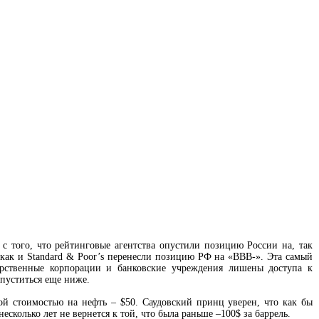
с того, что рейтинговые агентства опустили позицию России на, так
е как и Standard & Poor’s перенесли позицию РФ на «ВВВ-». Эта самый
арственные корпорации и банковские учреждения лишены доступа к
опуститься еще ниже.
кой стоимостью на нефть –
$50. Саудовский принц уверен, что как бы
есколько лет не вернется к той, что была раньше –100
$
за баррель.