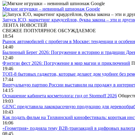
Мягкие игрушки – невинный шпионаж Google
Запуск ICO, маркетинг краудсейлов, буква закона – эти и дру
ЛЕНТА НОВОСТЕЙ
СВЕЖЕЕ
ПОПУЛЯРНОЕ
ОБСУЖДАЕМОЕ
18:54
Рынок автомобилей с пробегом в Москве: тенденции и особен
14:40
Былинный Берег 2026: Погружение в историю и традиции Дре
12:40
Фэнтези фест 2026: Погружение в мир магии и приключений
П
19:46
ТОП-8 бытовых гаджетов, которые делают дом удобнее без ре
17:44
Виртуальную партию России выставили на продажу в интерне
14:15
Оснащение кабинета косметолога: гид от Stormoff 2026
Общест
19:03
GENC представила лакокрасочную продукцию для деревообраб
10:43
Как подать фильм на Тихвинский кинофестиваль: короткая инс
16:06
«Геометрия» подняла тему B2B-транзакций в цифровых валю
08:45