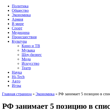
Политика
Общество
Экономика
Армия
В мире
Спорт
Медицина
Происшествия
Культура
Кино и ТВ
Музыка
Шоу-бизнес
Мода
Искусство
Театр
Наука
Hi-Tech
Авто
Игры
Главная страница
»
Экономика
» РФ занимает 5 позицию в спис
РФ занимает 5 позицию в спис