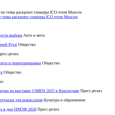
гие темы раскроют спикеры ICO event Moscow
ности выбора
Авто и мото
вней Руси
Общество
ресс-релиз
монта и перепланировки
Общество
те
Общество
во
отки на выставке UMIDS 2025 в Краснодаре
Пресс-релиз
трукция для режиссеров
Культура и образование
тах в дни ПМЭФ-2026
Пресс-релиз