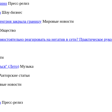
дино
Пресс-релиз
а
Шоу-бизнес
енгрия закрыла границу
Мировые новости
Общество
амостоятельно реагировать на негатив в сети? Практическое р
ти
ься" (Лето)
Музыка
Авторские статьи
вые новости
а
Пресс-релиз