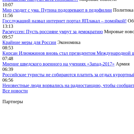
10:07
Мир сходит с ума. Путина подозревают в педофилии
Политика
11:56
Госслужащий назвал интернет портал ЯПлакал – помойкой!
Об
13:13
Расмуссен: Пусть россияне умрут за демократию
Мировые ново
09:57
Крайние меры для России
Экономика
08:53
Кирсан Илюмжинов вновь стал президентом Международной 
07:48
Мнение шведского военного на учениях «Запад-2017»
Армия
06:39
Российские туристы не собираются платить за отдых курортны
06:56
Неизвестные люди ворвались на радиостанцию, чтобы сообщи
Все новости
Партнеры