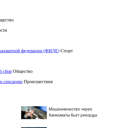
щество
сти
шахматной федерации (ФИДЕ)
Спорт
й сбор
Общество
ть сенсацию
Происшествия
Мошенничество через
банкоматы бьет рекорды