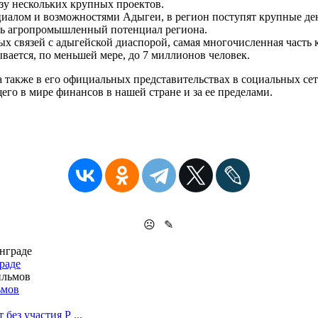
азу нескольких крупных проектов.
циалом и возможностями Адыгеи, в регион поступят крупные ден
ать агропромышленный потенциал региона.
ых связей с адыгейской диаспорой, самая многочисленная часть
вается, по меньшей мере, до 7 миллионов человек.
 также в его официальных представительствах в социальных сетях
ящего в мире финансов в нашей стране и за ее пределами.
☹
✎
раде
ьмов
без участия Р ...