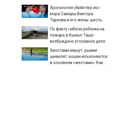
Хронология убийства экс-
мэра Самары Виктора
Тархова и его жены: шесть
шокирующих фактов, новые
По факту гибели ребенка на
подробности
пожаре в Кызыл-Таше
возбуждено уголовное дело
Хвостами машут, ушами
шевелят: кошки изъясняются
в основном «жестами». Как их
понять?
В ОП предложили ввести
выплату на каждого
школьника к 1 сентября: о
какой сумме идет речь
Сын много лет стыдился
простой работы отца, пока не
узнал, ради чего тот
отказался от карьеры -
история одной семьи