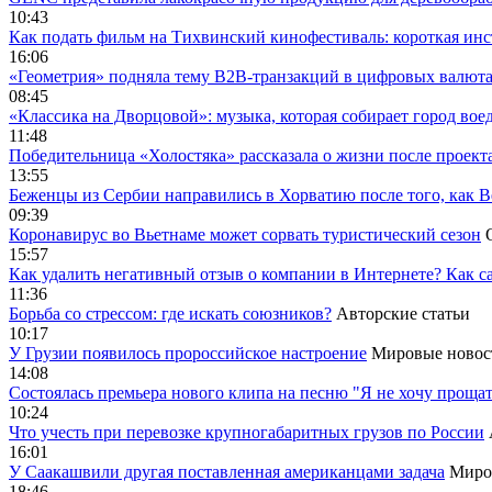
10:43
Как подать фильм на Тихвинский кинофестиваль: короткая инс
16:06
«Геометрия» подняла тему B2B-транзакций в цифровых валю
08:45
«Классика на Дворцовой»: музыка, которая собирает город вое
11:48
Победительница «Холостяка» рассказала о жизни после проект
13:55
Беженцы из Сербии направились в Хорватию после того, как В
09:39
Коронавирус во Вьетнаме может сорвать туристический сезон
15:57
Как удалить негативный отзыв о компании в Интернете? Как с
11:36
Борьба со стрессом: где искать союзников?
Авторские статьи
10:17
У Грузии появилось пророссийское настроение
Мировые новос
14:08
Cостоялась премьера нового клипа на песню "Я не хочу прощат
10:24
Что учесть при перевозке крупногабаритных грузов по России
16:01
У Саакашвили другая поставленная американцами задача
Миро
18:46