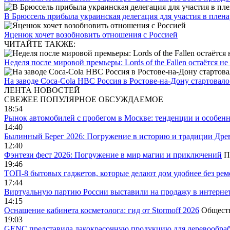
В Брюссель прибыла украинская делегация для участия в плен
Яценюк хочет возобновить отношения с Россией
ЧИТАЙТЕ ТАКЖЕ:
Неделя после мировой премьеры: Lords of the Fallen остаётся н
На заводе Coca-Cola HBC Россия в Ростове-на-Дону стартовал
ЛЕНТА НОВОСТЕЙ
СВЕЖЕЕ
ПОПУЛЯРНОЕ
ОБСУЖДАЕМОЕ
18:54
Рынок автомобилей с пробегом в Москве: тенденции и особен
14:40
Былинный Берег 2026: Погружение в историю и традиции Дре
12:40
Фэнтези фест 2026: Погружение в мир магии и приключений
П
19:46
ТОП-8 бытовых гаджетов, которые делают дом удобнее без ре
17:44
Виртуальную партию России выставили на продажу в интерне
14:15
Оснащение кабинета косметолога: гид от Stormoff 2026
Общест
19:03
GENC представила лакокрасочную продукцию для деревообраб