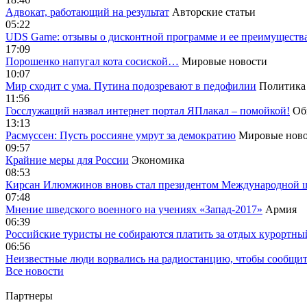
Адвокат, работающий на результат
Авторские статьи
05:22
UDS Game: отзывы о дисконтной программе и ее преимуществ
17:09
Порошенко напугал кота сосиской…
Мировые новости
10:07
Мир сходит с ума. Путина подозревают в педофилии
Политика
11:56
Госслужащий назвал интернет портал ЯПлакал – помойкой!
Об
13:13
Расмуссен: Пусть россияне умрут за демократию
Мировые ново
09:57
Крайние меры для России
Экономика
08:53
Кирсан Илюмжинов вновь стал президентом Международной 
07:48
Мнение шведского военного на учениях «Запад-2017»
Армия
06:39
Российские туристы не собираются платить за отдых курортны
06:56
Неизвестные люди ворвались на радиостанцию, чтобы сообщи
Все новости
Партнеры