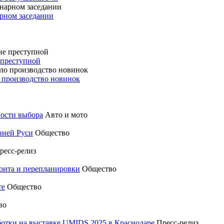
арном заседании
е преступной
о производство новинок
ности выбора
Авто и мото
вней Руси
Общество
ресс-релиз
монта и перепланировки
Общество
те
Общество
во
отки на выставке UMIDS 2025 в Краснодаре
Пресс-релиз