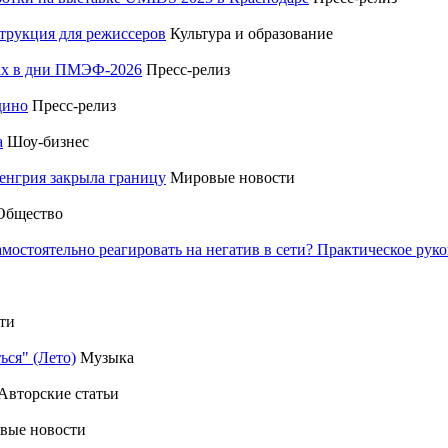
трукция для режиссеров
Культура и образование
тах в дни ПМЭФ-2026
Пресс-релиз
дино
Пресс-релиз
а
Шоу-бизнес
енгрия закрыла границу
Мировые новости
Общество
амостоятельно реагировать на негатив в сети? Практическое р
ти
ься" (Лето)
Музыка
Авторские статьи
вые новости