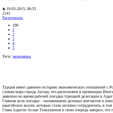
◈ 19-03-2015, 06:55
2141
Распечатать
100
1
2
3
4
5
Теги:
экономика
Турция имеет давнюю историю экономических отношений с Р
словам мэра города Акташ, что расположен в провинции Инег
заявлено во время рабочей поездки турецкой делегации в Адыг
Главная цель поездки – налаживание деловых контактов и поис
адыгейских коллег, которые стали активно сотрудничать, в том 
Глава Адыгеи Аслан Тхакушинов в свою очередь заверил, что 