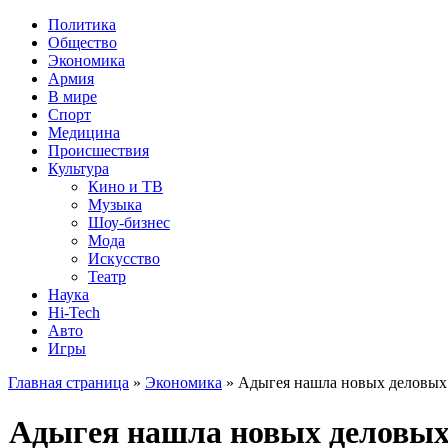
Политика
Общество
Экономика
Армия
В мире
Спорт
Медицина
Происшествия
Культура
Кино и ТВ
Музыка
Шоу-бизнес
Мода
Искусство
Театр
Наука
Hi-Tech
Авто
Игры
Главная страница
»
Экономика
» Адыгея нашла новых деловых
Адыгея нашла новых деловых