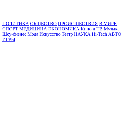
Online24News.ru
Самые свежие новости!
ПОЛИТИКА
ОБЩЕСТВО
ПРОИСШЕСТВИЯ
В МИРЕ
СПОРТ
МЕДИЦИНА
ЭКОНОМИКА
Кино и ТВ
Музыка
Шоу-бизнес
Мода
Искусство
Театр
НАУКА
Hi-Tech
АВТО
ИГРЫ