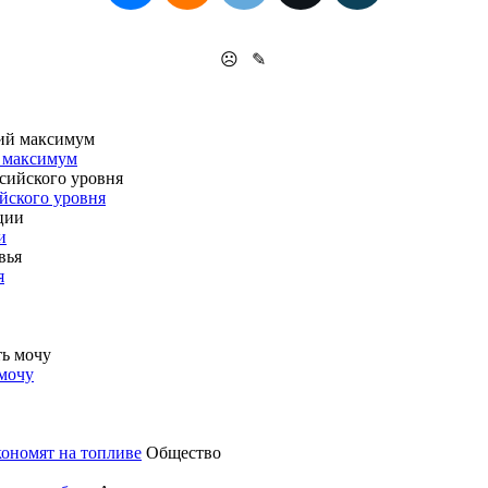
☹
✎
й максимум
йского уровня
и
я
 мочу
кономят на топливе
Общество