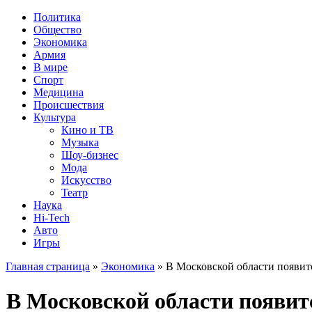
Политика
Общество
Экономика
Армия
В мире
Спорт
Медицина
Происшествия
Культура
Кино и ТВ
Музыка
Шоу-бизнес
Мода
Искусство
Театр
Наука
Hi-Tech
Авто
Игры
Главная страница
»
Экономика
» В Московской области появит
В Московской области появит