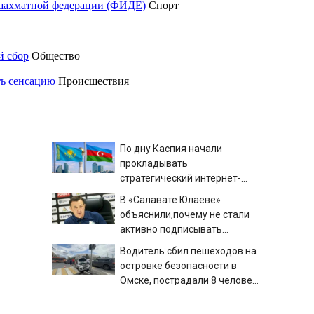
шахматной федерации (ФИДЕ)
Спорт
й сбор
Общество
ть сенсацию
Происшествия
По дну Каспия начали
прокладывать
стратегический интернет-
кабель
В «Салавате Юлаеве»
объяснили,почему не стали
активно подписывать
игроков в межсезонье
Водитель сбил пешеходов на
островке безопасности в
Омске, пострадали 8 человек
- Новости на Вести.ru
Зачем Украине новая война с