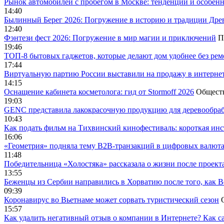
Рынок автомобилей с пробегом в Москве: тенденции и особен
14:40
Былинный Берег 2026: Погружение в историю и традиции Дре
12:40
Фэнтези фест 2026: Погружение в мир магии и приключений
П
19:46
ТОП-8 бытовых гаджетов, которые делают дом удобнее без ре
17:44
Виртуальную партию России выставили на продажу в интерне
14:15
Оснащение кабинета косметолога: гид от Stormoff 2026
Общест
19:03
GENC представила лакокрасочную продукцию для деревообраб
10:43
Как подать фильм на Тихвинский кинофестиваль: короткая инс
16:06
«Геометрия» подняла тему B2B-транзакций в цифровых валю
11:48
Победительница «Холостяка» рассказала о жизни после проект
13:55
Беженцы из Сербии направились в Хорватию после того, как В
09:39
Коронавирус во Вьетнаме может сорвать туристический сезон
15:57
Как удалить негативный отзыв о компании в Интернете? Как с