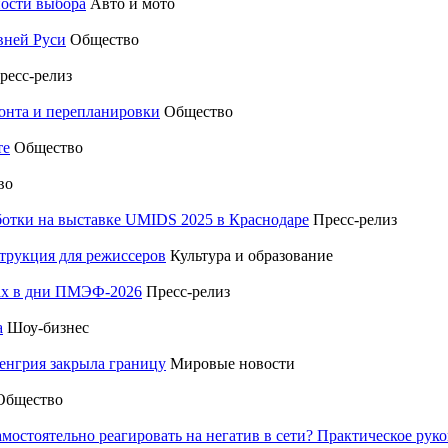
ности выбора
Авто и мото
вней Руси
Общество
ресс-релиз
монта и перепланировки
Общество
те
Общество
во
отки на выставке UMIDS 2025 в Краснодаре
Пресс-релиз
трукция для режиссеров
Культура и образование
тах в дни ПМЭФ-2026
Пресс-релиз
а
Шоу-бизнес
енгрия закрыла границу
Мировые новости
Общество
амостоятельно реагировать на негатив в сети? Практическое р