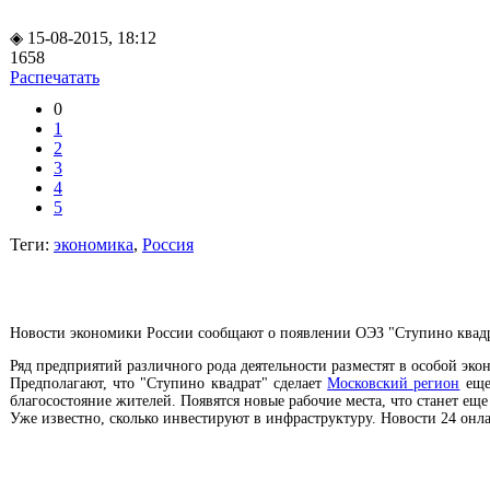
◈ 15-08-2015, 18:12
1658
Распечатать
0
1
2
3
4
5
Теги:
экономика
,
Россия
Новости экономики России сообщают о появлении ОЭЗ "Ступино квадра
Ряд предприятий различного рода деятельности разместят в особой э
Предполагают, что "Ступино квадрат" сделает
Московский регион
еще 
благосостояние жителей. Появятся новые рабочие места, что станет е
Уже известно, сколько инвестируют в инфраструктуру. Новости 24 онл