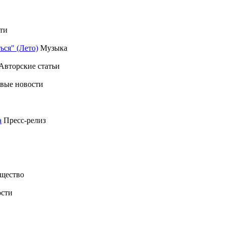
ти
ься" (Лето)
Музыка
Авторские статьи
вые новости
а
Пресс-релиз
щество
сти