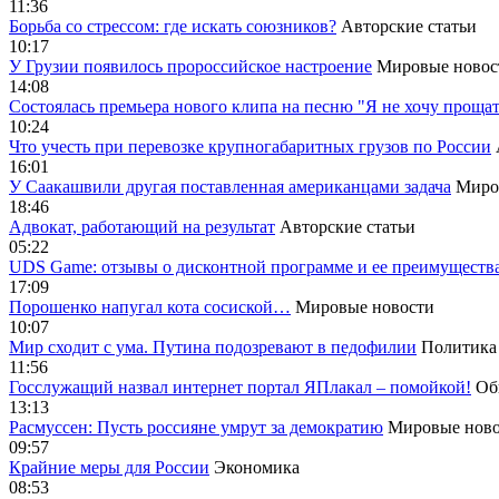
11:36
Борьба со стрессом: где искать союзников?
Авторские статьи
10:17
У Грузии появилось пророссийское настроение
Мировые новос
14:08
Cостоялась премьера нового клипа на песню "Я не хочу прощат
10:24
Что учесть при перевозке крупногабаритных грузов по России
16:01
У Саакашвили другая поставленная американцами задача
Миро
18:46
Адвокат, работающий на результат
Авторские статьи
05:22
UDS Game: отзывы о дисконтной программе и ее преимуществ
17:09
Порошенко напугал кота сосиской…
Мировые новости
10:07
Мир сходит с ума. Путина подозревают в педофилии
Политика
11:56
Госслужащий назвал интернет портал ЯПлакал – помойкой!
Об
13:13
Расмуссен: Пусть россияне умрут за демократию
Мировые ново
09:57
Крайние меры для России
Экономика
08:53