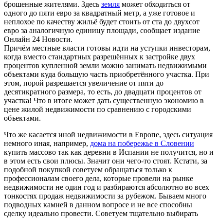
брошенные жителями. Здесь
земля
может обходиться от
одного до пяти евро за квадратный метр, а уже готовое и
неплохое по качеству жильё будет стоить от ста до двухсот
евро за аналогичную единицу площади, сообщает издание
Онлайн 24 Новости.
Причём местные власти готовы идти на уступки инвесторам,
когда вместо стандартных разрешённых к застройке двух
процентов купленной земли можно занимать недвижимыми
объектами куда большую часть приобретённого участка. При
этом, порой разрешается увеличение от пяти до
десятикратного размера, то есть, до двадцати процентов от
участка! Что в итоге может дать существенную экономию в
цене жилой недвижимости по сравнению с городскими
объектами.
Что же касается иной недвижимости в Европе, здесь ситуация
немного иная, например,
дома на побережье в Словении
купить массово так как деревни в Испании не получится, но и
в этом есть свои плюсы. Значит они чего-то стоят. Кстати, за
подобной
покупкой советуем обращаться только к
профессионалам своего дела, которые провели на рынке
недвижимости не один год и разбираются абсолютно во всех
тонкостях продаж недвижимости за рубежом. Бываем много
подводных камней в данном вопросе и не все способны
сделку идеально провести. Советуем тщательно выбирать