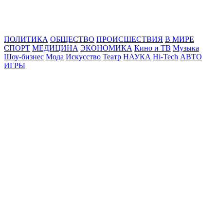
Online24News.ru
Самые свежие новости!
ПОЛИТИКА
ОБЩЕСТВО
ПРОИСШЕСТВИЯ
В МИРЕ
СПОРТ
МЕДИЦИНА
ЭКОНОМИКА
Кино и ТВ
Музыка
Шоу-бизнес
Мода
Искусство
Театр
НАУКА
Hi-Tech
АВТО
ИГРЫ