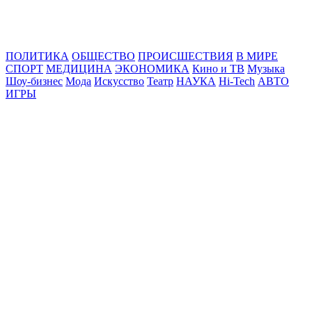
Online24News.ru
Самые свежие новости!
ПОЛИТИКА
ОБЩЕСТВО
ПРОИСШЕСТВИЯ
В МИРЕ
СПОРТ
МЕДИЦИНА
ЭКОНОМИКА
Кино и ТВ
Музыка
Шоу-бизнес
Мода
Искусство
Театр
НАУКА
Hi-Tech
АВТО
ИГРЫ