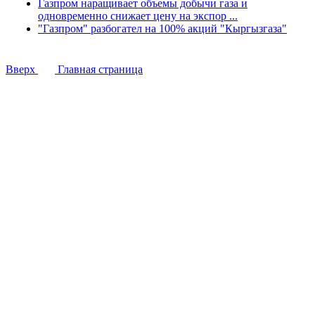
Газпром наращивает объемы добычи газа и
одновременно снижает цену на экспор ...
"Газпром" разбогател на 100% акций "Кыргызгаза"
Вверх
Главная страница