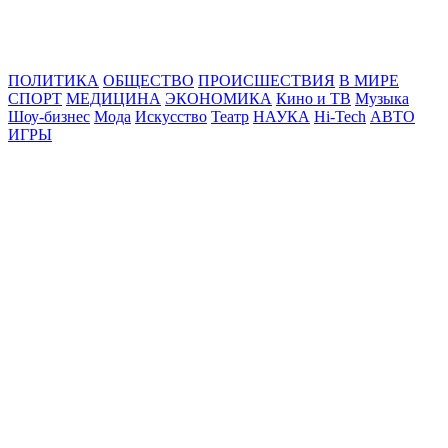
Online24News.ru
Самые свежие новости!
ПОЛИТИКА
ОБЩЕСТВО
ПРОИСШЕСТВИЯ
В МИРЕ
СПОРТ
МЕДИЦИНА
ЭКОНОМИКА
Кино и ТВ
Музыка
Шоу-бизнес
Мода
Искусство
Театр
НАУКА
Hi-Tech
АВТО
ИГРЫ