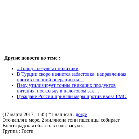
Другие новости по теме :
...Голод - результат политики
В Турции скоро начнется забастовка, направленная
против военной операции на ...
Перу утилизирует тонны гниющих продуктов
питания, поскольку в налоговом зак ...
Граждане России приняли меры против ввоза ГМО
(17 марта 2017 11:45)
#1 написал :
gorge
Это капля в море. 2 миллиона тонн пшеницы собирает
Волгоградская область в годы засухи.
Группа : Гости