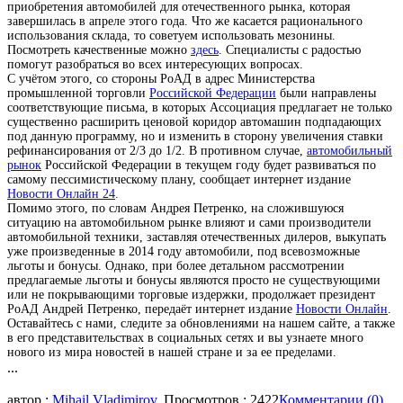
приобретения автомобилей для отечественного рынка, которая
завершилась в апреле этого года. Что же касается рационального
использования склада, то советуем использовать мезонины.
Посмотреть качественные можно
здесь
. Специалисты с радостью
помогут разобраться во всех интересующих вопросах.
С учётом этого, со стороны РоАД в адрес Министерства
промышленной торговли
Российской Федерации
были направлены
соответствующие письма, в которых Ассоциация предлагает не только
существенно расширить ценовой коридор автомашин подпадающих
под данную программу, но и изменить в сторону увеличения ставки
рефинансирования от 2/3 до 1/2. В противном случае,
автомобильный
рынок
Российской Федерации в текущем году будет развиваться по
самому пессимистическому плану, сообщает интернет издание
Новости Онлайн 24
.
Помимо этого, по словам Андрея Петренко, на сложившуюся
ситуацию на автомобильном рынке влияют и сами производители
автомобильной техники, заставляя отечественных дилеров, выкупать
уже произведенные в 2014 году автомобили, под всевозможные
льготы и бонусы. Однако, при более детальном рассмотрении
предлагаемые льготы и бонусы являются просто не существующими
или не покрывающими торговые издержки, продолжает президент
РоАД Андрей Петренко, передаёт интернет издание
Новости Онлайн
.
Оставайтесь с нами, следите за обновлениями на нашем сайте, а также
в его представительствах в социальных сетях и вы узнаете много
нового из мира новостей в нашей стране и за ее пределами.
...
автор :
Mihail Vladimirov
, Просмотров : 2422
Комментарии (0)