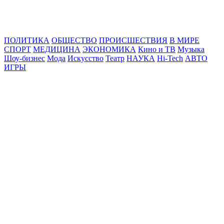
Online24News.ru
Самые свежие новости!
ПОЛИТИКА
ОБЩЕСТВО
ПРОИСШЕСТВИЯ
В МИРЕ
СПОРТ
МЕДИЦИНА
ЭКОНОМИКА
Кино и ТВ
Музыка
Шоу-бизнес
Мода
Искусство
Театр
НАУКА
Hi-Tech
АВТО
ИГРЫ