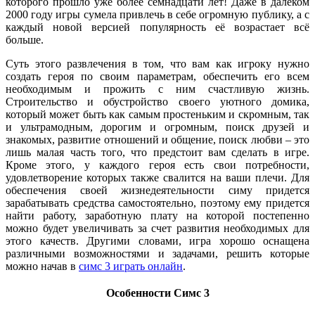
которого прошло уже более семнадцати лет! Даже в далеком
2000 году игры сумела привлечь в себе огромную публику, а с
каждый новой версией популярность её возрастает всё
больше.
Суть этого развлечения в том, что вам как игроку нужно
создать героя по своим параметрам, обеспечить его всем
необходимым и прожить с ним счастливую жизнь.
Строительство и обустройство своего уютного домика,
который может быть как самым простеньким и скромным, так
и ультрамодным, дорогим и огромным, поиск друзей и
знакомых, развитие отношений и общение, поиск любви – это
лишь малая часть того, что предстоит вам сделать в игре.
Кроме этого, у каждого героя есть свои потребности,
удовлетворение которых также свалится на ваши плечи. Для
обеспечения своей жизнедеятельности симу придется
зарабатывать средства самостоятельно, поэтому ему придется
найти работу, заработную плату на которой постепенно
можно будет увеличивать за счет развития необходимых для
этого качеств. Другими словами, игра хорошо оснащена
различными возможностями и задачами, решить которые
можно начав в
симс 3 играть онлайн
.
Особенности Симс 3