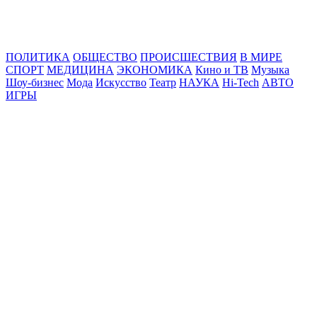
Online24News.ru
Самые свежие новости!
ПОЛИТИКА
ОБЩЕСТВО
ПРОИСШЕСТВИЯ
В МИРЕ
СПОРТ
МЕДИЦИНА
ЭКОНОМИКА
Кино и ТВ
Музыка
Шоу-бизнес
Мода
Искусство
Театр
НАУКА
Hi-Tech
АВТО
ИГРЫ