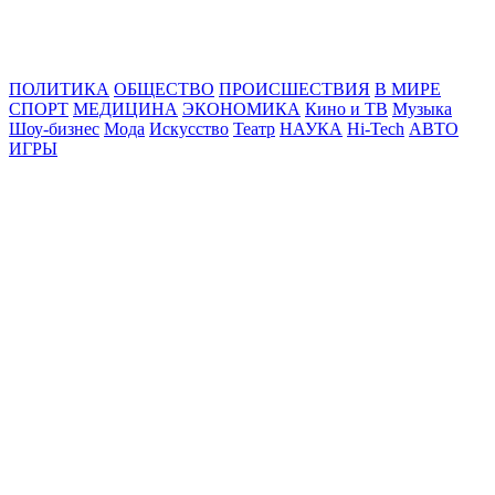
Online24News.ru
Самые свежие новости!
ПОЛИТИКА
ОБЩЕСТВО
ПРОИСШЕСТВИЯ
В МИРЕ
СПОРТ
МЕДИЦИНА
ЭКОНОМИКА
Кино и ТВ
Музыка
Шоу-бизнес
Мода
Искусство
Театр
НАУКА
Hi-Tech
АВТО
ИГРЫ