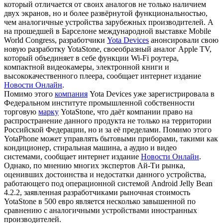
который отличается от своих аналогов не только наличием
двух экранов, но и более развёрнутой функциональностью,
чем аналогичные устройства зарубежных производителей. А
на прошедшей в Барселоне международной выставке Mobile
World Congress, разработчики
Yota Devices
анонсировали свою
новую разработку YotaStone, своеобразный аналог Apple TV,
который объединяет в себе функции Wi-Fi роутера,
компактной видеокамеры, электронной книги и
высококачественного плеера,
сообщает интернет издание
Новости Онлайн
.
Помимо этого
компания
Yota Devices уже зарегистрировала в
Федеральном институте промышленной собственности
торговую
марку
YotaStone, что даёт компании право на
распространение данного продукта не только на территории
Российской Федерации, но и за её пределами. Помимо этого
YotaPhone может управлять бытовыми приборами, такими как
кондиционер, стиральная машина, а аудио и видео
системами,
сообщает интернет издание
Новости Онлайн
.
Однако, по мнению многих экспертов Ай-Ти рынка,
оценивших достоинства и недостатки данного устройства,
работающего под операционной системой Android Jelly Bean
4.2.2, заявленная разработчиками рыночная стоимость
YotaStone в 500 евро является несколько завышенной по
сравнению с аналогичными устройствами иностранных
производителей.