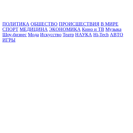
Online24News.ru
Самые свежие новости!
ПОЛИТИКА
ОБЩЕСТВО
ПРОИСШЕСТВИЯ
В МИРЕ
СПОРТ
МЕДИЦИНА
ЭКОНОМИКА
Кино и ТВ
Музыка
Шоу-бизнес
Мода
Искусство
Театр
НАУКА
Hi-Tech
АВТО
ИГРЫ