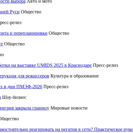
ности выбора
Авто и мото
вней Руси
Общество
ресс-релиз
монта и перепланировки
Общество
те
Общество
во
отки на выставке UMIDS 2025 в Краснодаре
Пресс-релиз
трукция для режиссеров
Культура и образование
тах в дни ПМЭФ-2026
Пресс-релиз
а
Шоу-бизнес
енгрия закрыла границу
Мировые новости
Общество
амостоятельно реагировать на негатив в сети? Практическое р