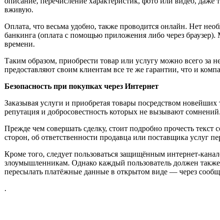
описание, перечисление характеристик, фото или видео, даже т
вживую.
Оплата, что весьма удобно, также проводится онлайн. Нет нео
банкинга (оплата с помощью приложения либо через браузер)
времени.
Таким образом, приобрести товар или услугу можно всего за н
предоставляют своим клиентам все те же гарантии, что и комп
Безопасность при покупках через Интернет
Заказывая услуги и приобретая товары посредством новейших т
репутация и добросовестность которых не вызывают сомнений
Прежде чем совершать сделку, стоит подробно прочесть текст 
сторон, об ответственности продавца или поставщика услуг пер
Кроме того, следует пользоваться защищённым интернет-канал
злоумышленникам. Однако каждый пользователь должен также 
пересылать платёжные данные в открытом виде — через сообщ
.