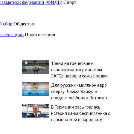
шахматной федерации (ФИДЕ)
Спорт
й сбор
Общество
ть сенсацию
Происшествия
Тренд на греческие и
славянские: в курганском
ЗАГСе назвали самые редкие
имена за 2026 год
Для русских - миллион евро
сверху: Лайма Вайкуле
продает особняк в Латвии по
нацистской логике
В Германии разыгралась
истерия из-за беспилотника с
взрывчаткой в аэропорту
Мэр Хиросимы