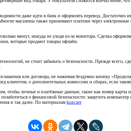
рёхмерный вид товара. У покупателя сложится впечатление, что 
бходимости даже идти в банк и оформлять перевод. Достаточно 
. Многие магазины также принимают платежи через электронные
есколько минут, никуда не уходя из-за монитора. Сделка оформл
ании, которые продают товары офлайн.
ехнологий, не стоит забывать о безопасности. Прежде всего, с
.
соглашения или договора, не нажимая бездумно кнопку «Продолж
ед клиентом, о дополнительных комиссиях и сборах, если таковы
ом, чтобы личные и платёжные данные, такие как номер карты и
позаботиться о финансовой безопасности: защитить компьютер о
ения и так далее. По материалам
kozr.net