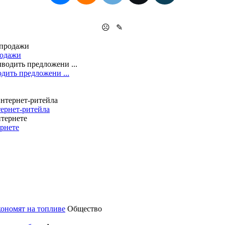
☹
✎
родажи
дить предложени ...
ернет-ритейла
ернете
кономят на топливе
Общество