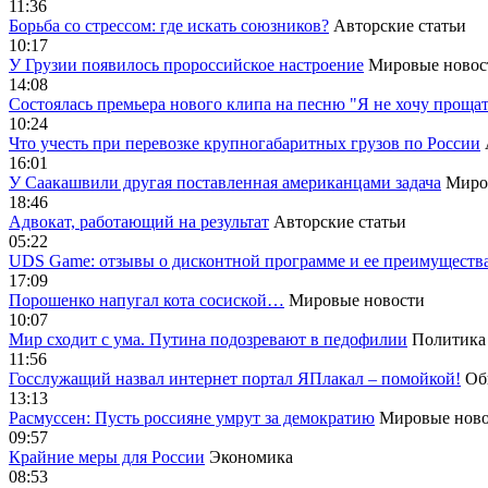
11:36
Борьба со стрессом: где искать союзников?
Авторские статьи
10:17
У Грузии появилось пророссийское настроение
Мировые новос
14:08
Cостоялась премьера нового клипа на песню "Я не хочу прощат
10:24
Что учесть при перевозке крупногабаритных грузов по России
16:01
У Саакашвили другая поставленная американцами задача
Миро
18:46
Адвокат, работающий на результат
Авторские статьи
05:22
UDS Game: отзывы о дисконтной программе и ее преимуществ
17:09
Порошенко напугал кота сосиской…
Мировые новости
10:07
Мир сходит с ума. Путина подозревают в педофилии
Политика
11:56
Госслужащий назвал интернет портал ЯПлакал – помойкой!
Об
13:13
Расмуссен: Пусть россияне умрут за демократию
Мировые ново
09:57
Крайние меры для России
Экономика
08:53