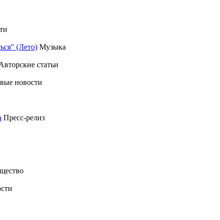
ти
ься" (Лето)
Музыка
Авторские статьи
вые новости
а
Пресс-релиз
щество
сти