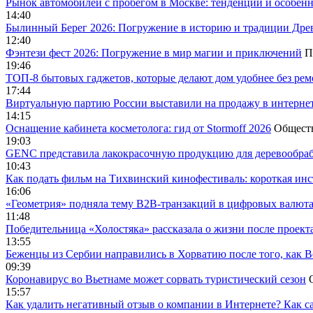
Рынок автомобилей с пробегом в Москве: тенденции и особен
14:40
Былинный Берег 2026: Погружение в историю и традиции Дре
12:40
Фэнтези фест 2026: Погружение в мир магии и приключений
П
19:46
ТОП-8 бытовых гаджетов, которые делают дом удобнее без ре
17:44
Виртуальную партию России выставили на продажу в интерне
14:15
Оснащение кабинета косметолога: гид от Stormoff 2026
Общест
19:03
GENC представила лакокрасочную продукцию для деревообраб
10:43
Как подать фильм на Тихвинский кинофестиваль: короткая инс
16:06
«Геометрия» подняла тему B2B-транзакций в цифровых валю
11:48
Победительница «Холостяка» рассказала о жизни после проект
13:55
Беженцы из Сербии направились в Хорватию после того, как В
09:39
Коронавирус во Вьетнаме может сорвать туристический сезон
15:57
Как удалить негативный отзыв о компании в Интернете? Как с