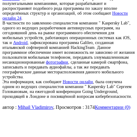
полулегальными компаниями, которые разрабатывают и
распространяют подобного рода программы по заказу вполне
определённых структур и организаций, об этом сообщают
Новости
онлайн 24
.
В частности по заявлению специалистов компании " Kaspersky Lab",
одного из ведущих разработчиков антивирусных программ, на
сегодняшний день на рынке программного обеспечения для
мобильных устройств, работающих операционных системах как iOS,
так и
Android
, зафиксирована программа Galileo, созданная
итальянской софтверной компанией HackingTeam. Данное
программное обеспечение имеет возможность не зависимо от желания
пользователя мобильным телефоном, передавать злоумышленникам
несанкционированные
фотографии
, сделанные камерой смартфона,
записывать и передавать аудиофайлы, а так же передавать
географические данные месторасположения данного мобильного
устройства.
Эта информация, как сообщают
Новости онлайн
, была озвучена
одним из ведущих специалистов компании " Kaspersky Lab" Сергеем
Головановым, на ежегодной конференции Going Underground,
проходящей в Лондоне и посвящённой вопросам кибербезопасности.
автор :
Mihail Vladimirov
, Просмотров : 3174
Комментарии (0)