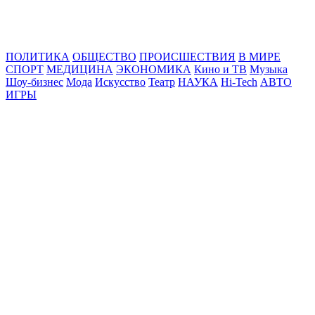
Online24News.ru
Самые свежие новости!
ПОЛИТИКА
ОБЩЕСТВО
ПРОИСШЕСТВИЯ
В МИРЕ
СПОРТ
МЕДИЦИНА
ЭКОНОМИКА
Кино и ТВ
Музыка
Шоу-бизнес
Мода
Искусство
Театр
НАУКА
Hi-Tech
АВТО
ИГРЫ