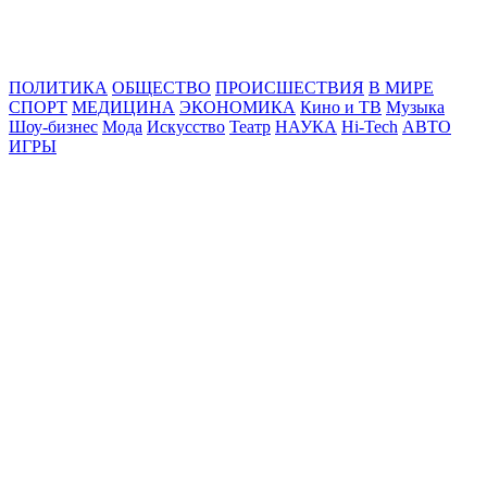
Online24News.ru
Самые свежие новости!
ПОЛИТИКА
ОБЩЕСТВО
ПРОИСШЕСТВИЯ
В МИРЕ
СПОРТ
МЕДИЦИНА
ЭКОНОМИКА
Кино и ТВ
Музыка
Шоу-бизнес
Мода
Искусство
Театр
НАУКА
Hi-Tech
АВТО
ИГРЫ