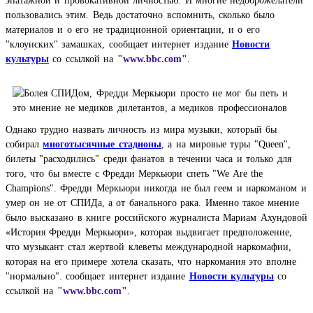
эпатажной и провокативной личностью. И многие недоброжелатели
пользовались этим. Ведь достаточно вспомнить, сколько было
материалов и о его не традиционной ориентации, и о его
"клоунских" замашках,
сообщает интернет издание
Новости
культуры
со ссылкой на
"www.bbc.com"
.
Однако трудно назвать личность из мира музыки, который бы
собирал
многотысячные стадионы
, а на мировые туры "Queen",
билеты "расходились" среди фанатов в течении часа и только для
того, что бы вместе с Фредди Меркьюри спеть "We Are the
Champions". Фредди Меркьюри никогда не был геем и наркоманом и
умер он не от СПИДа, а от банального рака. Именно такое мнение
было высказано в книге российского журналиста Мариам Ахундовой
«История Фредди Меркьюри», которая выдвигает предположение,
что музыкант стал жертвой клеветы международной наркомафии,
которая на его примере хотела сказать, что наркомания это вполне
"нормально".
сообщает интернет издание
Новости культуры
со
ссылкой на
"www.bbc.com"
.