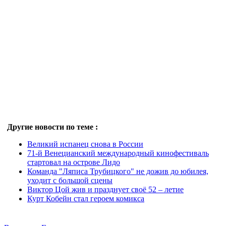
Другие новости по теме :
Великий испанец снова в России
71-й Венецианский международный кинофестиваль
стартовал на острове Лидо
Команда "Ляписа Трубицкого" не дожив до юбилея,
уходит с большой сцены
Виктор Цой жив и празднует своё 52 – летие
Курт Кобейн стал героем комикса