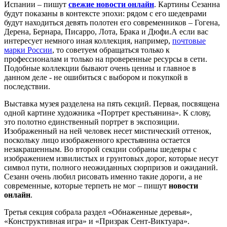
Испании – пишут
свежие новости онлайн
. Картины Сезанна
будут показаны в контексте эпохи: рядом с его шедеврами
будут находиться девять полотен его современников – Гогена,
Дерена, Бернара, Писарро, Лота, Брака и Дюфи.А если вас
интересует немного иная коллекция, например,
почтовые
марки России
, то советуем обращаться только к
профессионалам и только на проверенные ресурсы в сети.
Подобные коллекции бывают очень ценны и главное в
данном деле - не ошибиться с выбором и покупкой в
последствии.
Выставка музея разделена на пять секций. Первая, посвящена
одной картине художника «Портрет крестьянина». К слову,
это полотно единственный портрет в экспозиции.
Изображенный на ней человек несет мистический оттенок,
поскольку лицо изображенного крестьянина остается
незакрашенным. Во второй секции собраны шедевры с
изображением извилистых и грунтовых дорог, которые несут
символ пути, полного неожиданных сюрпризов и ожиданий.
Сезанн очень любил рисовать именно такие дороги, а не
современные, которые терпеть не мог – пишут
новости
онлайн
.
Третья секция собрала раздел «Обнаженные деревья»,
«Конструктивная игра» и «Призрак Сент-Виктуара».