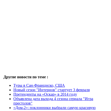
Другие новости по теме :
Туры в Сан-Франциско, США
Новый сезон "Интернов" стартует 3 февраля
Претенденты на «Оскар» в 2014 году
Объявлена дата выхода 4 сезона сериала "Игра
престолов"
«Дом-2»: поклонники выбрали самую красивую