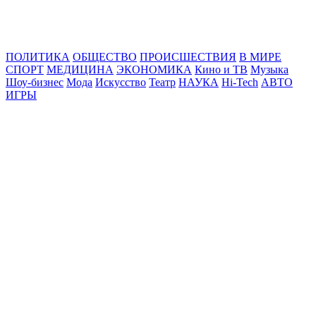
Online24News.ru
Самые свежие новости!
ПОЛИТИКА
ОБЩЕСТВО
ПРОИСШЕСТВИЯ
В МИРЕ
СПОРТ
МЕДИЦИНА
ЭКОНОМИКА
Кино и ТВ
Музыка
Шоу-бизнес
Мода
Искусство
Театр
НАУКА
Hi-Tech
АВТО
ИГРЫ