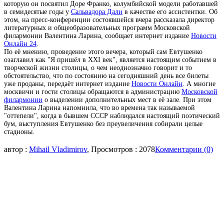
которую он посвятил Доре Франко, колумбийской модели работавшей
в семидесятые годы у
Сальвадора Дали
в качестве его ассистентки. Об
этом, на пресс-конференции состоявшейся вчера рассказала директор
литературных и общеобразовательных программ Московской
филармонии Валентина Ларина, сообщает интернет издание
Новости
Онлайн 24
.
По её мнению, проведение этого вечера, который сам Евтушенко
озаглавил как "Я пришёл в XXI век", является настоящим событием в
творческой жизни столицы, о чем неоднозначно говорит и то
обстоятельство, что по состоянию на сегодняшний день все билеты
уже проданы, передаёт интернет издание
Новости Онлайн
. А многие
москвичи и гости столицы обращаются в администрацию
Московской
филармонии
о выделении дополнительных мест в её зале. При этом
Валентина Ларина напомнила, что во времена так называемой
"оттепели", когда в бывшем СССР наблюдался настоящий поэтический
бум, выступления Евтушенко без преувеличения собирали целые
стадионы.
автор :
Mihail Vladimirov
, Просмотров : 2078
Комментарии (0)