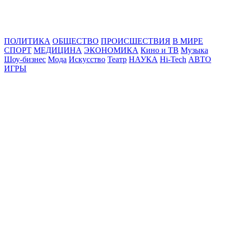
Online24News.ru
Самые свежие новости!
ПОЛИТИКА
ОБЩЕСТВО
ПРОИСШЕСТВИЯ
В МИРЕ
СПОРТ
МЕДИЦИНА
ЭКОНОМИКА
Кино и ТВ
Музыка
Шоу-бизнес
Мода
Искусство
Театр
НАУКА
Hi-Tech
АВТО
ИГРЫ