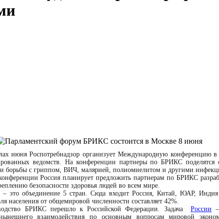
ми
слах июня Роспотребнадзор организует Международную конференцию в
ированных ведомств. На конференции партнеры по БРИКС поделятся о
 и борьбы с гриппом, ВИЧ, малярией, полиомиелитом и другими инфекци
конференции Россия планирует предложить партнерам по БРИКС разрабо
реплению безопасности здоровья людей во всем мире.
– это объединение 5 стран. Сюда входит Россия, Китай, ЮАР, Индия
ля населения от общемировой численности составляет 42%.
оводство БРИКС перешло к Российской Федерации. Задача
России
– 
 нынешнего взаимодействия по основным вопросам мировой эконом