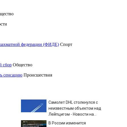
щество
сти
шахматной федерации (ФИДЕ)
Спорт
й сбор
Общество
ть сенсацию
Происшествия
Самолет DHL столкнулся с
неизвестным объектом над
Лейпцигом - Новости на
Вести.ru
В России изменится