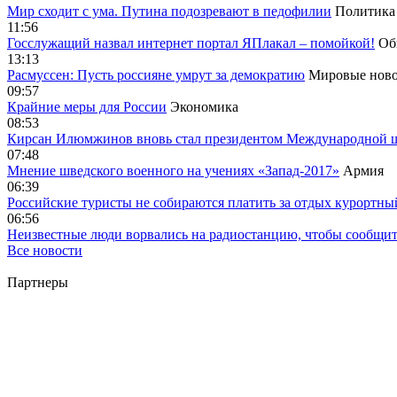
Мир сходит с ума. Путина подозревают в педофилии
Политика
11:56
Госслужащий назвал интернет портал ЯПлакал – помойкой!
Об
13:13
Расмуссен: Пусть россияне умрут за демократию
Мировые ново
09:57
Крайние меры для России
Экономика
08:53
Кирсан Илюмжинов вновь стал президентом Международной 
07:48
Мнение шведского военного на учениях «Запад-2017»
Армия
06:39
Российские туристы не собираются платить за отдых курортны
06:56
Неизвестные люди ворвались на радиостанцию, чтобы сообщи
Все новости
Партнеры