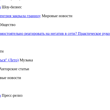
а
Шоу-бизнес
енгрия закрыла границу
Мировые новости
Общество
амостоятельно реагировать на негатив в сети? Практическое р
ти
ься" (Лето)
Музыка
Авторские статьи
вые новости
а
Пресс-релиз