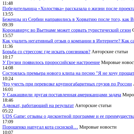
11:48
Победительница «Холостяка» рассказала о жизни после проект
13:55
Беженцы из Сербии направились в Хорватию после того, как В
09:39
Коронавирус во Вьетнаме может сорвать туристический сезон
15:57
Как удалить негативный отзыв о компании в Интернете? Как с
11:36
Борьба со стрессом: где искать союзников?
Авторские статьи
10:17
У Грузии появилось пророссийское настроение
Мировые новос
14:08
Cостоялась премьера нового клипа на песню "Я не хочу прощат
10:24
Что учесть при перевозке крупногабаритных грузов по России
16:01
У Саакашвили другая поставленная американцами задача
Миро
18:46
Адвокат, работающий на результат
Авторские статьи
05:22
UDS Game: отзывы о дисконтной программе и ее преимуществ
17:09
Порошенко напугал кота сосиской…
Мировые новости
10:07