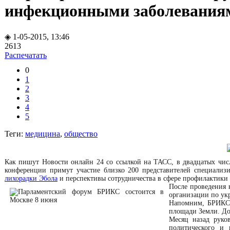
инфекционными заболевания
◈ 1-05-2015, 13:46
2613
Распечатать
0
1
2
3
4
5
Теги:
медицина
,
общество
Как пишут Новости онлайн 24 со ссылкой на ТАСС, в двадцатых чи
конференции примут участие близко 200 представителей специализ
лихорадки Эбола
и перспективы сотрудничества в сфере профилактики
После проведения 
организации по ук
Напомним, БРИКС 
площади Земли. До
Месяц назад рук
политического и