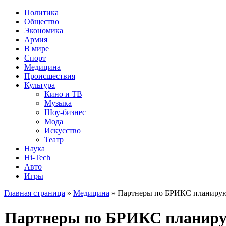
Политика
Общество
Экономика
Армия
В мире
Спорт
Медицина
Происшествия
Культура
Кино и ТВ
Музыка
Шоу-бизнес
Мода
Искусство
Театр
Наука
Hi-Tech
Авто
Игры
Главная страница
»
Медицина
» Партнеры по БРИКС планирую
Партнеры по БРИКС планирую