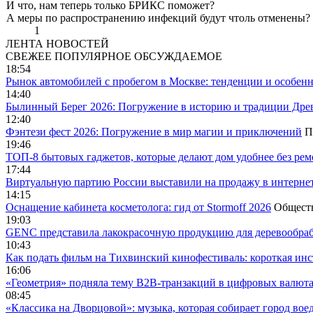
И что, нам теперь только БРИКС поможет?
А меры по распространению инфекций будут чтоль отменены?
1
ЛЕНТА НОВОСТЕЙ
СВЕЖЕЕ
ПОПУЛЯРНОЕ
ОБСУЖДАЕМОЕ
18:54
Рынок автомобилей с пробегом в Москве: тенденции и особен
14:40
Былинный Берег 2026: Погружение в историю и традиции Дре
12:40
Фэнтези фест 2026: Погружение в мир магии и приключений
П
19:46
ТОП-8 бытовых гаджетов, которые делают дом удобнее без ре
17:44
Виртуальную партию России выставили на продажу в интерне
14:15
Оснащение кабинета косметолога: гид от Stormoff 2026
Общест
19:03
GENC представила лакокрасочную продукцию для деревообраб
10:43
Как подать фильм на Тихвинский кинофестиваль: короткая инс
16:06
«Геометрия» подняла тему B2B-транзакций в цифровых валю
08:45
«Классика на Дворцовой»: музыка, которая собирает город вое