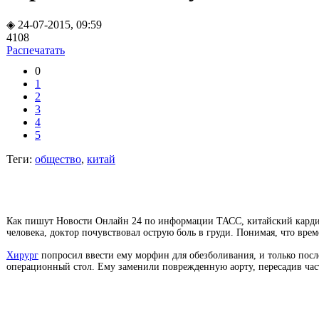
◈ 24-07-2015, 09:59
4108
Распечатать
0
1
2
3
4
5
Теги:
общество
,
китай
Как пишут Новости Онлайн 24 по информации ТАСС, китайский кардио
человека, доктор почувствовал острую боль в груди. Понимая, что вре
Хирург
попросил ввести ему морфин для обезболивания, и только посл
операционный стол. Ему заменили поврежденную аорту, пересадив част