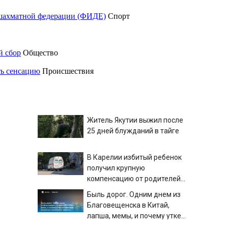
шахматной федерации (ФИДЕ)
Спорт
й сбор
Общество
ть сенсацию
Происшествия
Житель Якутии выжил после
25 дней блужданий в тайге
В Карелии избитый ребенок
получил крупную
компенсацию от родителей
обидчика (ВИДЕО)
Быль дорог. Одним днем из
Благовещенска в Китай,
лапша, мемы, и почему утке
по-пекински запретили