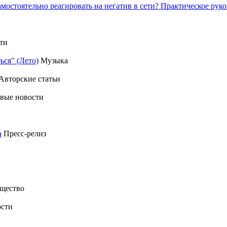
амостоятельно реагировать на негатив в сети? Практическое р
ти
ься" (Лето)
Музыка
Авторские статьи
вые новости
а
Пресс-релиз
щество
сти