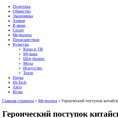
Политика
Общество
Экономика
Армия
В мире
Спорт
Медицина
Происшествия
Культура
Кино и ТВ
Музыка
Шоу-бизнес
Мода
Искусство
Театр
Наука
Hi-Tech
Авто
Игры
Главная страница
»
Медицина
» Героический поступок китайск
Героический поступок китайск