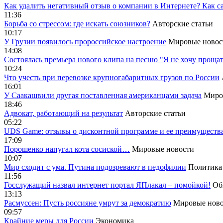
Как удалить негативный отзыв о компании в Интернете? Как с
11:36
Борьба со стрессом: где искать союзников?
Авторские статьи
10:17
У Грузии появилось пророссийское настроение
Мировые новос
14:08
Cостоялась премьера нового клипа на песню "Я не хочу прощат
10:24
Что учесть при перевозке крупногабаритных грузов по России
16:01
У Саакашвили другая поставленная американцами задача
Миро
18:46
Адвокат, работающий на результат
Авторские статьи
05:22
UDS Game: отзывы о дисконтной программе и ее преимуществ
17:09
Порошенко напугал кота сосиской…
Мировые новости
10:07
Мир сходит с ума. Путина подозревают в педофилии
Политика
11:56
Госслужащий назвал интернет портал ЯПлакал – помойкой!
Об
13:13
Расмуссен: Пусть россияне умрут за демократию
Мировые ново
09:57
Крайние меры для России
Экономика