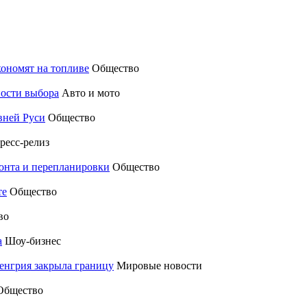
кономят на топливе
Общество
ности выбора
Авто и мото
вней Руси
Общество
ресс-релиз
монта и перепланировки
Общество
те
Общество
во
а
Шоу-бизнес
енгрия закрыла границу
Мировые новости
Общество