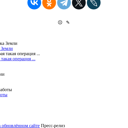
☹
✎
а Земли
такая операция ...
боты
а обновлённом сайте
Пресс-релиз