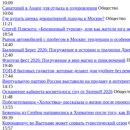
10:09
Санаторий в Анапе для отдыха и оздоровления
Общество
10:04
Где купить щенка декоративной породы в Москве?
Общество
11:21
Сергей Пляскота: «Бензиновый туризм», или как жители юга э
18:54
Рынок автомобилей с пробегом в Москве: тенденции и особен
14:40
Былинный Берег 2026: Погружение в историю и традиции Дре
12:40
Фэнтези фест 2026: Погружение в мир магии и приключений
П
19:46
ТОП-8 бытовых гаджетов, которые делают дом удобнее без ре
17:44
Виртуальную партию России выставили на продажу в интерне
14:15
Оснащение кабинета косметолога: гид от Stormoff 2026
Общест
11:48
Победительница «Холостяка» рассказала о жизни после проект
13:55
Беженцы из Сербии направились в Хорватию после того, как В
09:39
Коронавирус во Вьетнаме может сорвать туристический сезон
15:57