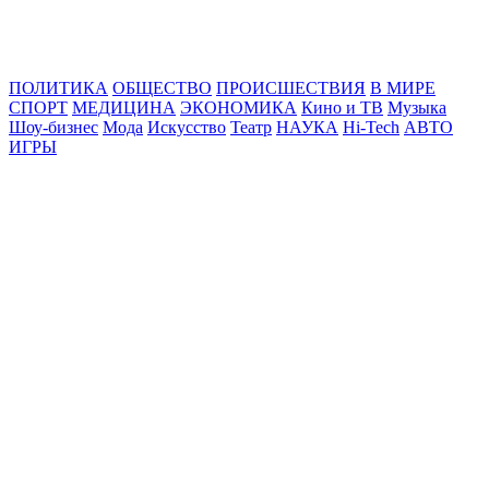
Online24News.ru
Самые свежие новости!
ПОЛИТИКА
ОБЩЕСТВО
ПРОИСШЕСТВИЯ
В МИРЕ
СПОРТ
МЕДИЦИНА
ЭКОНОМИКА
Кино и ТВ
Музыка
Шоу-бизнес
Мода
Искусство
Театр
НАУКА
Hi-Tech
АВТО
ИГРЫ