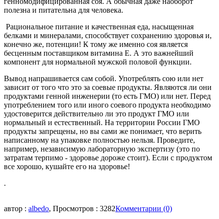
генномодифицированная соя. А обычная даже наоборот
полезна и питательна для человека.
Рациональное питание и качественная еда, насыщенная
белками и минералами, способствует сохранению здоровья и,
конечно же, потенции! К тому же именно соя является
бесценным поставщиком витамина Е. А это важнейший
компонент для нормальной мужской половой функции.
Вывод напрашивается сам собой. Употреблять сою или нет
зависит от того что это за соевые продукты. Являются ли они
продуктами генной инженерии (то есть ГМО) или нет. Перед
употреблением того или иного соевого продукта необходимо
удостоверится действительно ли это продукт ГМО или
нормальный и естественный. На территории России ГМО
продукты запрещены, но вы сами же понимает, что верить
написанному на упаковке полностью нельзя. Проведите,
например, независимую лабораторную экспертизу (это по
затратам терпимо - здоровье дороже стоит). Если с продуктом
все хорошо, кушайте его на здоровье!
.
автор :
albedo
, Просмотров : 3282
Комментарии (0)