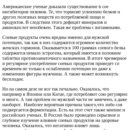
Американские ученые доказали существование в сое
ингибиторов энзимов. Те, что тормозят усвоению белков и
других полезных веществ из потребляемой пищи и
продуктов. В следствии этого дефицит минералов и
аминокислот неизбежен. Такая же проблема с витаминами.
Соевые продукты очень вредны именно для мужской
потенции, так как в них содержится огромное количество
женских гормонов. Оказывается в 100 граммах соевого белка
содержится немало эстрогена, который имеется в половине
таблетки противозачаточного назначения. В итоге чрезмерное
и регулярное употребление соевых продуктов приведет со
временем не только к ослаблению потенции но даже к
изменению фигуры мужчины. А также может возникнуть
бесплодие.
Но на самом деле не все так печально. Оказалось, что
например в Японии или Китае, где потребляют сою регулярно
и много. А там проблем по мужской части не замечено, а даже
наоборот. Наиболее вероятная причина такого,что либо соя
подвергается ферментации. Есть на этот счет также мнение и
российских ученых. В России было проведено серьезное и
глубокое изучение влияние соевых продуктов на здоровье
человека. Оказалось, что негативно влияет лишь