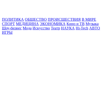
Online24News.ru
Самые свежие новости!
ПОЛИТИКА
ОБЩЕСТВО
ПРОИСШЕСТВИЯ
В МИРЕ
СПОРТ
МЕДИЦИНА
ЭКОНОМИКА
Кино и ТВ
Музыка
Шоу-бизнес
Мода
Искусство
Театр
НАУКА
Hi-Tech
АВТО
ИГРЫ