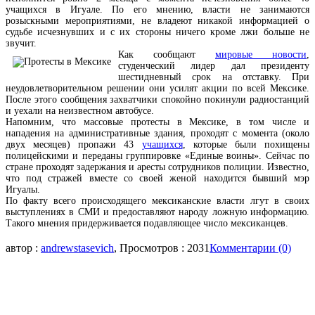
учащихся в Игуале. По его мнению, власти не занимаются
розыскными мероприятиями, не владеют никакой информацией о
судьбе исчезнувших и с их стороны ничего кроме лжи больше не
звучит.
Как сообщают
мировые новости
,
студенческий лидер дал президенту
шестидневный срок на отставку. При
неудовлетворительном решении они усилят акции по всей Мексике.
После этого сообщения захватчики спокойно покинули радиостанций
и уехали на неизвестном автобусе.
Напомним, что массовые протесты в Мексике, в том числе и
нападения на административные здания, проходят с момента (около
двух месяцев) пропажи 43
учащихся
, которые были похищены
полицейскими и переданы группировке «Единые воины». Сейчас по
стране проходят задержания и аресты сотрудников полиции. Известно,
что под стражей вместе со своей женой находится бывший мэр
Игуалы.
По факту всего происходящего мексиканские власти лгут в своих
выступлениях в СМИ и предоставляют народу ложную информацию.
Такого мнения придерживается подавляющее число мексиканцев.
автор :
andrewstasevich
, Просмотров : 2031
Комментарии (0)