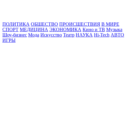
Online24News.ru
Самые свежие новости!
ПОЛИТИКА
ОБЩЕСТВО
ПРОИСШЕСТВИЯ
В МИРЕ
СПОРТ
МЕДИЦИНА
ЭКОНОМИКА
Кино и ТВ
Музыка
Шоу-бизнес
Мода
Искусство
Театр
НАУКА
Hi-Tech
АВТО
ИГРЫ