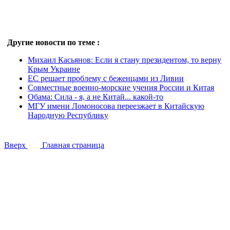
Другие новости по теме :
Михаил Касьянов: Если я стану президентом, то верну
Крым Украине
ЕС решает проблему с беженцами из Ливии
Совместные военно-морские учения России и Китая
Обама: Сила - я, а не Китай... какой-то
МГУ имени Ломоносова переезжает в Китайскую
Народную Республику
Вверх
Главная страница