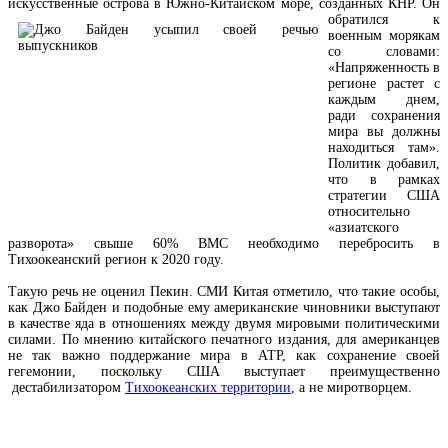
искусственные острова в Южно-
Китайском море, созданных КНР. Он
обратился к
военным морякам
со словами:
«Напряженность в
регионе растет с
каждым днем,
ради сохранения
мира вы должны
находиться там».
Политик добавил,
что в рамках
стратегии США
относительно
«азиатского
разворота» свыше 60% ВМС необходимо перебросить в
Тихоокеанский регион к 2020 году.
Такую речь не оценил Пекин. СМИ Китая отметило, что такие особы,
как Джо Байден и подобные ему американские чиновники выступают
в качестве яда в отношениях между двумя мировыми политическими
силами. По мнению китайского печатного издания, для американцев
не так важно поддержание мира в АТР, как сохранение своей
гегемонии, поскольку США выступает преимущественно
дестабилизатором
Тихоокеанских территории
, а не миротворцем.