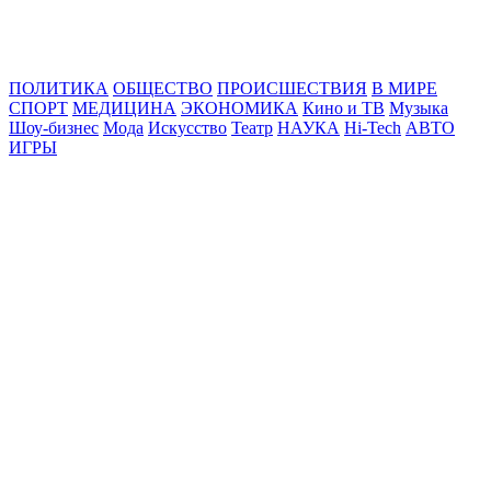
Online24News.ru
Самые свежие новости!
ПОЛИТИКА
ОБЩЕСТВО
ПРОИСШЕСТВИЯ
В МИРЕ
СПОРТ
МЕДИЦИНА
ЭКОНОМИКА
Кино и ТВ
Музыка
Шоу-бизнес
Мода
Искусство
Театр
НАУКА
Hi-Tech
АВТО
ИГРЫ