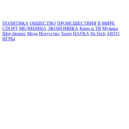
Online24News.ru
Самые свежие новости!
ПОЛИТИКА
ОБЩЕСТВО
ПРОИСШЕСТВИЯ
В МИРЕ
СПОРТ
МЕДИЦИНА
ЭКОНОМИКА
Кино и ТВ
Музыка
Шоу-бизнес
Мода
Искусство
Театр
НАУКА
Hi-Tech
АВТО
ИГРЫ