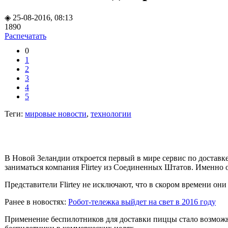
◈ 25-08-2016, 08:13
1890
Распечатать
0
1
2
3
4
5
Теги:
мировые новости
,
технологии
В Новой Зеландии откроется первый в мире сервис по доставк
заниматься компания Flirtey из Соединенных Штатов. Именно 
Представители Flirtey не исключают, что в скором времени он
Ранее в новостях:
Робот-тележка выйдет на свет в 2016 году
Применение беспилотников для доставки пиццы стало возможны