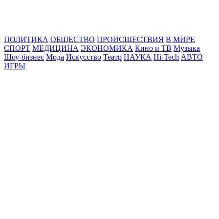
Online24News.ru
Самые свежие новости!
ПОЛИТИКА
ОБЩЕСТВО
ПРОИСШЕСТВИЯ
В МИРЕ
СПОРТ
МЕДИЦИНА
ЭКОНОМИКА
Кино и ТВ
Музыка
Шоу-бизнес
Мода
Искусство
Театр
НАУКА
Hi-Tech
АВТО
ИГРЫ