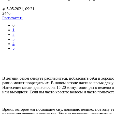
◈ 5-05-2021, 09:21
2446
Распечатать
0
1
2
3
4
5
В летний сезон следует расслабиться, побаловать себя и хорош
равно может повредить их. В новом сезоне настало время для у
Нанесение маски для волос на 15-20 минут один раз в неделю
или вьющиеся. Если вы часто красите волосы и часто пользуете
Время, которое мы посвящаем сну, довольно велико, поэтому э
получения лучших результатов. Уход за волосами, несомненно,