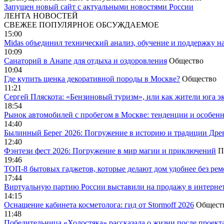
Запущен новый сайт с актуальными новостями России
ЛЕНТА НОВОСТЕЙ
СВЕЖЕЕ
ПОПУЛЯРНОЕ
ОБСУЖДАЕМОЕ
15:00
Midas объединил технический анализ, обучение и поддержку н
10:09
Санаторий в Анапе для отдыха и оздоровления
Общество
10:04
Где купить щенка декоративной породы в Москве?
Общество
11:21
Сергей Пляскота: «Бензиновый туризм», или как жители юга э
18:54
Рынок автомобилей с пробегом в Москве: тенденции и особен
14:40
Былинный Берег 2026: Погружение в историю и традиции Дре
12:40
Фэнтези фест 2026: Погружение в мир магии и приключений
П
19:46
ТОП-8 бытовых гаджетов, которые делают дом удобнее без ре
17:44
Виртуальную партию России выставили на продажу в интерне
14:15
Оснащение кабинета косметолога: гид от Stormoff 2026
Общест
11:48
Победительница «Холостяка» рассказала о жизни после проект