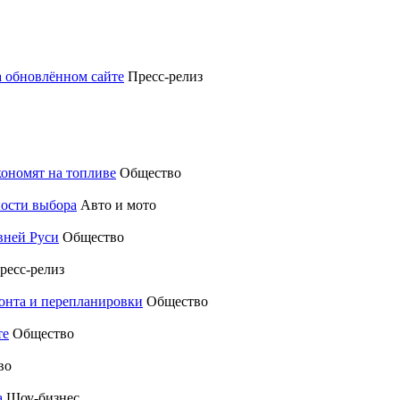
а обновлённом сайте
Пресс-релиз
кономят на топливе
Общество
ности выбора
Авто и мото
вней Руси
Общество
ресс-релиз
монта и перепланировки
Общество
те
Общество
во
а
Шоу-бизнес