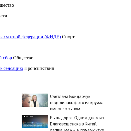
щество
сти
шахматной федерации (ФИДЕ)
Спорт
й сбор
Общество
ть сенсацию
Происшествия
Светлана Бондарчук
поделилась фото из круиза
вместе с сыном
Быль дорог. Одним днем из
Благовещенска в Китай,
лапша, мемы, и почему утке