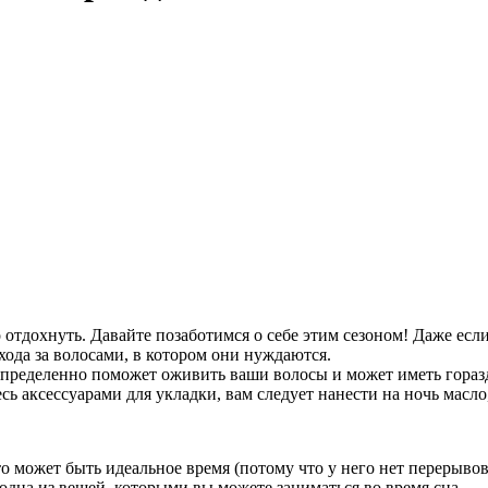
о отдохнуть. Давайте позаботимся о себе этим сезоном! Даже есл
хода за волосами, в котором они нуждаются.
 определенно поможет оживить ваши волосы и может иметь гораз
сь аксессуарами для укладки, вам следует нанести на ночь масло
то может быть идеальное время (потому что у него нет перерыв
 одна из вещей, которыми вы можете заниматься во время сна.