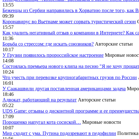
13:55
Беженцы из Сербии направились в Хорватию после того, как В
09:39
Коронавирус во Вьетнаме может сорвать туристический сезон
15:57
Как удалить негативный отзыв о компании в Интернете? Как с
11:36
Борьба со стрессом: где искать союзников?
Авторские статьи
10:17
У Грузии появилось пророссийское настроение
Мировые новос
14:08
Cостоялась премьера нового клипа на песню "Я не хочу прощат
10:24
Что учесть при перевозке крупногабаритных грузов по России
16:01
У Саакашвили другая поставленная американцами задача
Миро
18:46
Адвокат, работающий на результат
Авторские статьи
05:22
UDS Game: отзывы о дисконтной программе и ее преимуществ
17:09
Порошенко напугал кота сосиской…
Мировые новости
10:07
Мир сходит с ума. Путина подозревают в педофилии
Политика
11:56