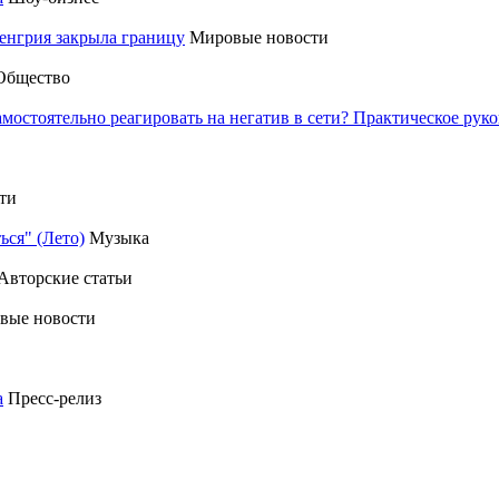
енгрия закрыла границу
Мировые новости
Общество
амостоятельно реагировать на негатив в сети? Практическое р
ти
ься" (Лето)
Музыка
Авторские статьи
вые новости
а
Пресс-релиз