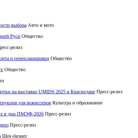
ности выбора
Авто и мото
вней Руси
Общество
ресс-релиз
монта и перепланировки
Общество
те
Общество
во
отки на выставке UMIDS 2025 в Краснодаре
Пресс-релиз
трукция для режиссеров
Культура и образование
тах в дни ПМЭФ-2026
Пресс-релиз
дино
Пресс-релиз
а
Шоу-бизнес