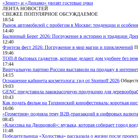
«Зенит» и «Динамо» увозят гостевые очки
ЛЕНТА НОВОСТЕЙ
СВЕЖЕЕ
ПОПУЛЯРНОЕ
ОБСУЖДАЕМОЕ
18:54
Рынок автомобилей с пробегом в Москве: тенденции и особен
14:40
Былинный Берег 2026: Погружение в историю и традиции Дре
12:40
Фэнтези фест 2026: Погружение в мир магии и приключений
П
19:46
ТОП-8 бытовых гаджетов, которые делают дом удобнее без ре
17:44
Виртуальную партию России выставили на продажу в интерне
14:15
Оснащение кабинета косметолога: гид от Stormoff 2026
Общест
19:03
GENC представила лакокрасочную продукцию для деревообраб
10:43
Как подать фильм на Тихвинский кинофестиваль: короткая инс
16:06
«Геометрия» подняла тему B2B-транзакций в цифровых валю
08:45
«Классика на Дворцовой»: музыка, которая собирает город вое
11:48
Победительница «Холостяка» рассказала о жизни после проект