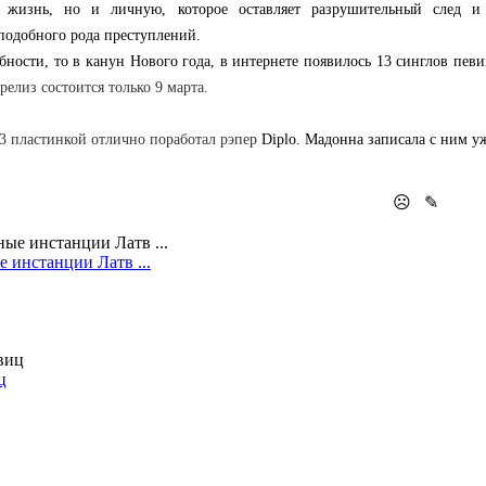
 жизнь, но и личную, которое оставляет разрушительный след и
одобного рода преступлений.
обности, то в канун Нового года, в интернете появилось 13 синглов п
релиз состоится только 9 марта.
13 пластинкой отлично поработал рэпер
Diplo. Мадонна записала с ним уж
☹
✎
 инстанции Латв ...
ц