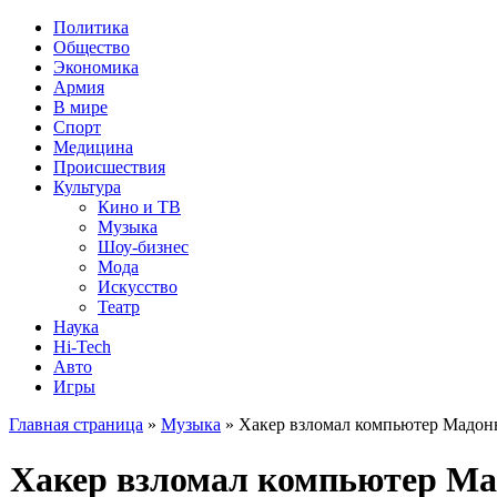
Политика
Общество
Экономика
Армия
В мире
Спорт
Медицина
Происшествия
Культура
Кино и ТВ
Музыка
Шоу-бизнес
Мода
Искусство
Театр
Наука
Hi-Tech
Авто
Игры
Главная страница
»
Музыка
» Хакер взломал компьютер Мадо
Хакер взломал компьютер М