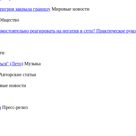
енгрия закрыла границу
Мировые новости
Общество
амостоятельно реагировать на негатив в сети? Практическое р
ти
ься" (Лето)
Музыка
Авторские статьи
вые новости
а
Пресс-релиз