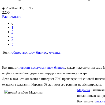
◈ 25-01-2015, 11:17
2256
Распечатать
0
1
2
3
4
5
Теги:
общество
,
шоу-бизнес
,
музыка
Как пишут
новости культуры и шоу-бизнеса
, хакер покусился на саму 
опубликовала благодарность сотрудникам за поимку хакера.
Дело в том, что он залил в интернет 70% произведений с новой пласт
оказался гражданин Израиля 39 лет, имя его решили не афишировать.
Мадонна
написала 
поклонников за пр
Как пишут
свежие