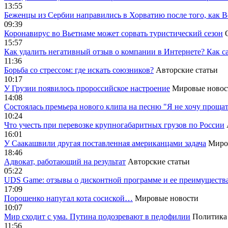
13:55
Беженцы из Сербии направились в Хорватию после того, как В
09:39
Коронавирус во Вьетнаме может сорвать туристический сезон
15:57
Как удалить негативный отзыв о компании в Интернете? Как с
11:36
Борьба со стрессом: где искать союзников?
Авторские статьи
10:17
У Грузии появилось пророссийское настроение
Мировые новос
14:08
Cостоялась премьера нового клипа на песню "Я не хочу прощат
10:24
Что учесть при перевозке крупногабаритных грузов по России
16:01
У Саакашвили другая поставленная американцами задача
Миро
18:46
Адвокат, работающий на результат
Авторские статьи
05:22
UDS Game: отзывы о дисконтной программе и ее преимуществ
17:09
Порошенко напугал кота сосиской…
Мировые новости
10:07
Мир сходит с ума. Путина подозревают в педофилии
Политика
11:56