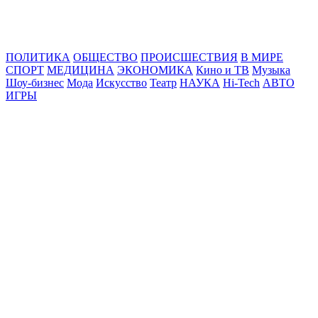
Online24News.ru
Самые свежие новости!
ПОЛИТИКА
ОБЩЕСТВО
ПРОИСШЕСТВИЯ
В МИРЕ
СПОРТ
МЕДИЦИНА
ЭКОНОМИКА
Кино и ТВ
Музыка
Шоу-бизнес
Мода
Искусство
Театр
НАУКА
Hi-Tech
АВТО
ИГРЫ