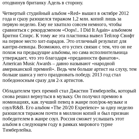
отодвинув британку Адель в сторону.
Четвертый студийный альбом «Red» вышел в октябре 2012
года и сразу разошелся тиражом 1,2 млн. копий лишь за
первую неделю. Ему не хватило совсем немного, чтобы
сравниться с рекордсменом «Oops!.. I Did It Again» альбомом
Бритни Спирс. К тому же эта пластинка вывел Тейлор Свифт
на первое место хит-парадов. Это отличный результат для
кантри-певицы. Возможно, его успех связан с тем, что он не
похож на предыдущие альбомы, но сама исполнительница
утверждает, что это благодаря «преданности фанатов».
American Music Awards – давно называют «народной
американской премией». Ведь чем больше артист на слуху, тем
больше шанса у него праздновать победу. 2013 год стал
победоносным сразу для 2-х артистов.
Обладателем трех премий стал Джастин Тимберлейк, который
снова решил вернуться в музыку. Он получил премию в
номинациях, как лучший певец в жанре поп/рок-музыке и
соул/R&B. Его альбом «The 20/20 Experience» за одну неделю
разошелся тиражом почти в миллион копий и был признан
победителем в жанре соул. Россия сможет услышать этот
альбом в следующем году в рамках мирового турне
Тимберлейка.