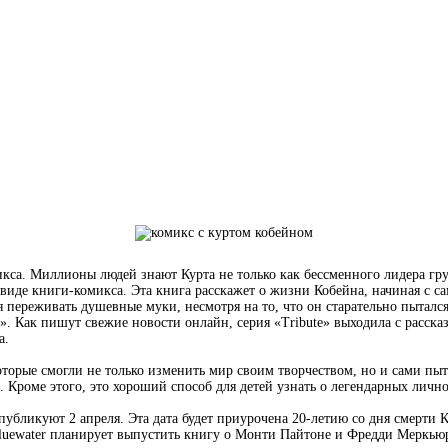
икса. Миллионы людей знают Курта не только как бессменного лидера гру
 виде книги-комикса. Эта книга расскажет о жизни Кобейна, начиная с с
я переживать душевные муки, несмотря на то, что он старательно пыталс
». Как пишут свежие новости онлайн, серия «Tribute» выходила с расск
а.
оторые смогли не только изменить мир своим творчеством, но и сами пыт
 Кроме этого, это хороший способ для детей узнать о легендарных лично
опубликуют 2 апреля. Эта дата будет приурочена 20-летию со дня смерти 
о Bluewater планирует выпустить книгу о Монти Пайтоне и Фредди Меркью