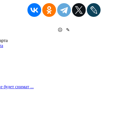
☹
✎
та
 будет снимат ...