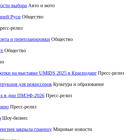
ности выбора
Авто и мото
вней Руси
Общество
ресс-релиз
монта и перепланировки
Общество
те
Общество
во
отки на выставке UMIDS 2025 в Краснодаре
Пресс-релиз
трукция для режиссеров
Культура и образование
тах в дни ПМЭФ-2026
Пресс-релиз
дино
Пресс-релиз
а
Шоу-бизнес
енгрия закрыла границу
Мировые новости