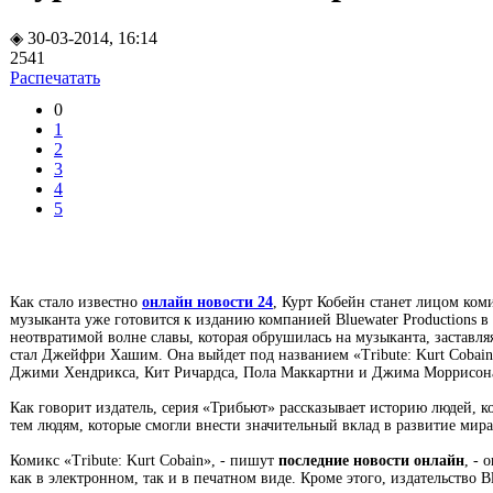
◈ 30-03-2014, 16:14
2541
Распечатать
0
1
2
3
4
5
Как стало известно
онлайн новости 24
, Курт Кобейн станет лицом ком
музыканта уже готовится к изданию компанией Bluewater Productions в
неотвратимой волне славы, которая обрушилась на музыканта, заставля
стал Джейфри Хашим. Она выйдет под названием «Tribute: Kurt Cobain
Джими Хендрикса, Кит Ричардса, Пола Маккартни и Джима Моррисон
Как говорит издатель, серия «Трибьют» рассказывает историю людей, к
тем людям, которые смогли внести значительный вклад в развитие мира.
Комикс «Tribute: Kurt Cobain», - пишут
последние новости онлайн
, - 
как в электронном, так и в печатном виде. Кроме этого, издательств