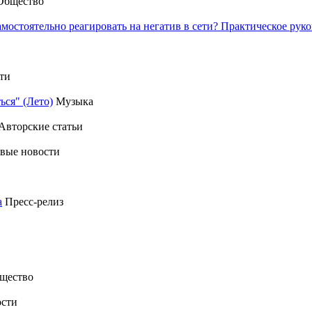
Общество
амостоятельно реагировать на негатив в сети? Практическое р
ти
ься" (Лето)
Музыка
Авторские статьи
вые новости
а
Пресс-релиз
щество
сти