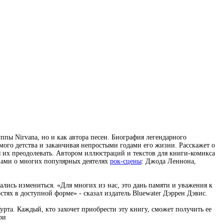
ппы Nirvana, но и как автора песен. Биография легендарного
амого детства и заканчивая непростыми годами его жизни. Расскажет о
я их преодолевать. Автором иллюстраций и текстов для книги-комикса
азами о многих популярных деятелях
рок-сцены
: Джода Леннона,
ались измениться. «Для многих из нас, это дань памяти и уважения к
стях в доступной форме» - сказал издатель Bluewater Дэррен Дэвис.
Курта. Каждый, кто захочет приобрести эту книгу, сможет получить ее
ри