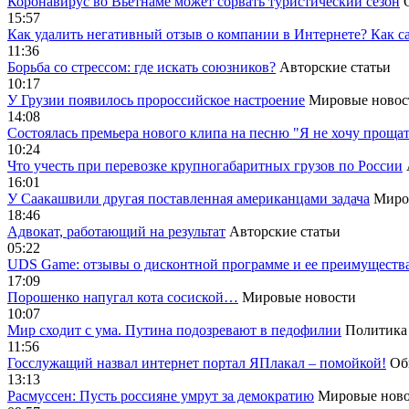
Коронавирус во Вьетнаме может сорвать туристический сезон
15:57
Как удалить негативный отзыв о компании в Интернете? Как с
11:36
Борьба со стрессом: где искать союзников?
Авторские статьи
10:17
У Грузии появилось пророссийское настроение
Мировые новос
14:08
Cостоялась премьера нового клипа на песню "Я не хочу прощат
10:24
Что учесть при перевозке крупногабаритных грузов по России
16:01
У Саакашвили другая поставленная американцами задача
Миро
18:46
Адвокат, работающий на результат
Авторские статьи
05:22
UDS Game: отзывы о дисконтной программе и ее преимуществ
17:09
Порошенко напугал кота сосиской…
Мировые новости
10:07
Мир сходит с ума. Путина подозревают в педофилии
Политика
11:56
Госслужащий назвал интернет портал ЯПлакал – помойкой!
Об
13:13
Расмуссен: Пусть россияне умрут за демократию
Мировые ново