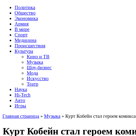
Политика
Общество
Экономика
Армия
В мире
Спорт
Медицина
Происшествия
Культура
Кино и ТВ
Музыка
Шоу-бизнес
Мода
Искусство
Театр
Наука
Hi-Tech
Авто
Игры
Главная страница
»
Музыка
» Курт Кобейн стал героем комикса
Курт Кобейн стал героем ком