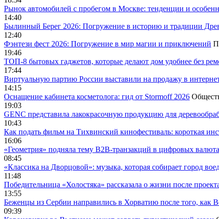
Рынок автомобилей с пробегом в Москве: тенденции и особен
14:40
Былинный Берег 2026: Погружение в историю и традиции Дре
12:40
Фэнтези фест 2026: Погружение в мир магии и приключений
П
19:46
ТОП-8 бытовых гаджетов, которые делают дом удобнее без ре
17:44
Виртуальную партию России выставили на продажу в интерне
14:15
Оснащение кабинета косметолога: гид от Stormoff 2026
Общест
19:03
GENC представила лакокрасочную продукцию для деревообраб
10:43
Как подать фильм на Тихвинский кинофестиваль: короткая инс
16:06
«Геометрия» подняла тему B2B-транзакций в цифровых валю
08:45
«Классика на Дворцовой»: музыка, которая собирает город вое
11:48
Победительница «Холостяка» рассказала о жизни после проект
13:55
Беженцы из Сербии направились в Хорватию после того, как В
09:39