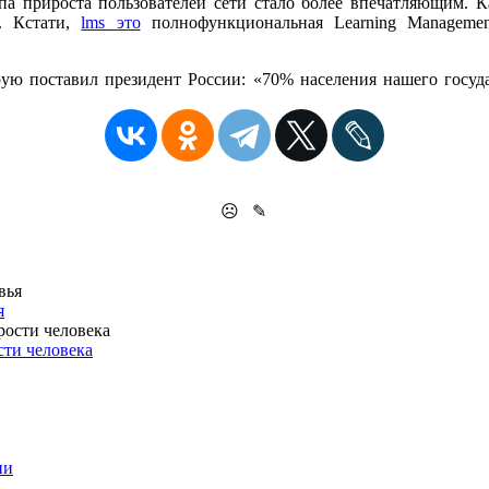
мпа прироста пользователей сети стало более впечатляющим. К
я. Кстати,
lms это
полнофункциональная Learning Managemen
рую поставил президент России: «70% населения нашего госуд
☹
✎
я
сти человека
ни