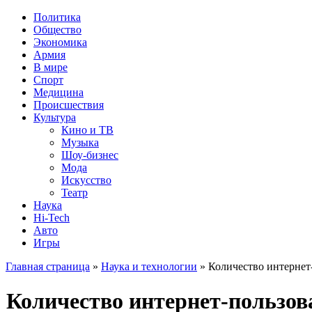
Политика
Общество
Экономика
Армия
В мире
Спорт
Медицина
Происшествия
Культура
Кино и ТВ
Музыка
Шоу-бизнес
Мода
Искусство
Театр
Наука
Hi-Tech
Авто
Игры
Главная страница
»
Наука и технологии
» Количество интернет-
Количество интернет-пользова