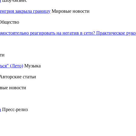
а
Шоу-бизнес
енгрия закрыла границу
Мировые новости
Общество
амостоятельно реагировать на негатив в сети? Практическое р
ти
ься" (Лето)
Музыка
Авторские статьи
вые новости
а
Пресс-релиз