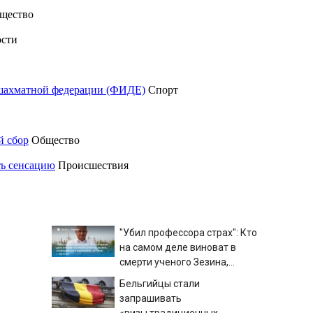
щество
сти
шахматной федерации (ФИДЕ)
Спорт
й сбор
Общество
ть сенсацию
Происшествия
"Убил профессора страх": Кто
на самом деле виноват в
смерти ученого Зезина,
остановившего мальчишек
Бельгийцы стали
на поле с горохом
запрашивать