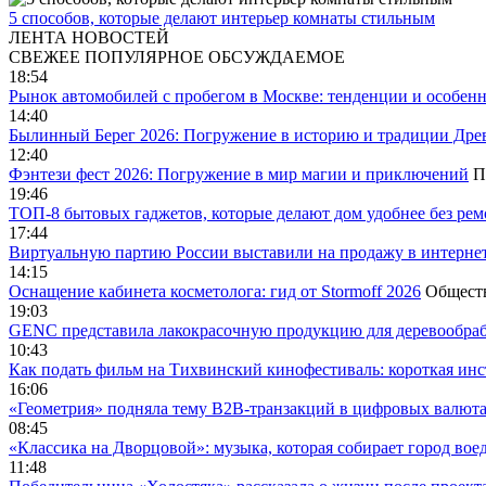
5 способов, которые делают интерьер комнаты стильным
ЛЕНТА НОВОСТЕЙ
СВЕЖЕЕ
ПОПУЛЯРНОЕ
ОБСУЖДАЕМОЕ
18:54
Рынок автомобилей с пробегом в Москве: тенденции и особен
14:40
Былинный Берег 2026: Погружение в историю и традиции Дре
12:40
Фэнтези фест 2026: Погружение в мир магии и приключений
П
19:46
ТОП-8 бытовых гаджетов, которые делают дом удобнее без ре
17:44
Виртуальную партию России выставили на продажу в интерне
14:15
Оснащение кабинета косметолога: гид от Stormoff 2026
Общест
19:03
GENC представила лакокрасочную продукцию для деревообраб
10:43
Как подать фильм на Тихвинский кинофестиваль: короткая инс
16:06
«Геометрия» подняла тему B2B-транзакций в цифровых валю
08:45
«Классика на Дворцовой»: музыка, которая собирает город вое
11:48