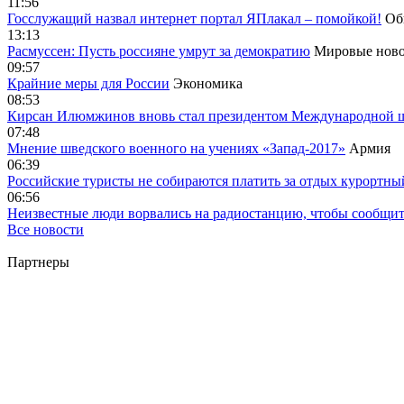
11:56
Госслужащий назвал интернет портал ЯПлакал – помойкой!
Об
13:13
Расмуссен: Пусть россияне умрут за демократию
Мировые ново
09:57
Крайние меры для России
Экономика
08:53
Кирсан Илюмжинов вновь стал президентом Международной 
07:48
Мнение шведского военного на учениях «Запад-2017»
Армия
06:39
Российские туристы не собираются платить за отдых курортны
06:56
Неизвестные люди ворвались на радиостанцию, чтобы сообщи
Все новости
Партнеры