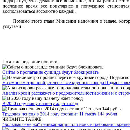
подчеркнул, что сделают все возможное, чтобы развитие те
последнее время все популярнее и популярнее становитс
воспользоваться абсолютно каждый.
Помимо этого глава Минсвязи напомнил о задаче, кото
услугами».
Похожие недавние новости:
Сайты о пропаганде суицида будут блокировать
Наземное метро пройдет через все крупные города Подмосковь
Анализ крови расскажет о продолжительности жизни и о старо
В 2050 году нашу планету ждет голод
Трудовая пенсия в 2014 году составит 11 тысяч 144 рубля
ЧИТАЙТЕ ТАКЖЕ:
"Большая семёрка" реинкарнация или новые требования време