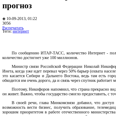
прогноз
◈ 10-09-2013, 01:22
3056
Распечатать
Теги:
интернет
По сообщению ИТАР-ТАСС, количество Интернет - польз
количество достигнет уже 100 миллионов.
Министр связи Российской Федерации Николай Никифоров
Инета, когда уже идет перевал через 50% барьер (охвата насе
это касается Сибири и Дальнего Востока, ведь там есть гор
обходится им очень дорого, да и связь через спутник работает 
Поэтому, Никифоров напомнил, что страна прекрасно види
он живет. Важно, чтобы государство смогло предоставить, с
В своей речи, глава Минкомсвязи добавил, что доступ 
возможность вести бизнес, получить образование, телемеди
хорошим приоритетом в работе отечественного министерства