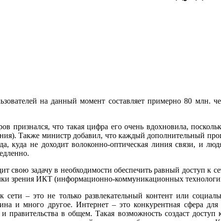
ователей на данный момент составляет примерно 80 млн. чел
 признался, что такая цифра его очень вдохновила, поскольк
ления). Также министр добавил, что каждый дополнительный про
ода, куда не доходит волоконно-оптическая линия связи, и люд
медленно.
т свою задачу в необходимости обеспечить равный доступ к сет
 точки зрения ИКТ (информационно-коммуникационных технологи
к сети – это не только развлекательный контент или социаль
цина и много другое. Интернет – это конкурентная сфера для 
 и правительства в общем. Такая возможность создаст доступ