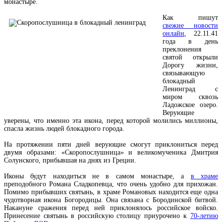
монастыре.
Как пишут
свежие новости
онлайн
, 22.11.41
года в день
преклонения
святой открыли
Дорогу жизни,
связывающую
блокадный
Ленинград с
миром сквозь
Ладожское озеро.
Верующие
уверены, что именно эта икона, перед которой молились миллионы,
спасла жизнь людей блокадного города.
На протяжении пяти дней верующие смогут приклониться перед
двумя образами: «Скоропослушница» и великомученика Дмитрия
Солунского, прибывшая на днях из Греции.
Иконы будут находиться не в самом монастыре, а
в храме
преподобного Романа Сладкопевца, что очень удобно для прихожан.
Помимо прибывших святынь, в храме Романовых находится еще одна
чудотворная икона Богородицы. Она связана с Бородинской битвой.
Накануне сражения перед ней приклонялось российское войско.
Принесение святынь в российскую столицу приурочено к
70-летию