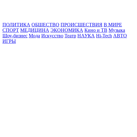
Online24News.ru
Самые свежие новости!
ПОЛИТИКА
ОБЩЕСТВО
ПРОИСШЕСТВИЯ
В МИРЕ
СПОРТ
МЕДИЦИНА
ЭКОНОМИКА
Кино и ТВ
Музыка
Шоу-бизнес
Мода
Искусство
Театр
НАУКА
Hi-Tech
АВТО
ИГРЫ