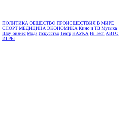
Online24News.ru
Самые свежие новости!
ПОЛИТИКА
ОБЩЕСТВО
ПРОИСШЕСТВИЯ
В МИРЕ
СПОРТ
МЕДИЦИНА
ЭКОНОМИКА
Кино и ТВ
Музыка
Шоу-бизнес
Мода
Искусство
Театр
НАУКА
Hi-Tech
АВТО
ИГРЫ