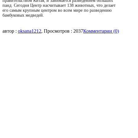
правительством Китая, и занимается разведением больших
панд. Сегодня Центр насчитывает 138 животных, что делает
его самым крупным центром во всем мире по разведению
бамбуковых медведей.
автор :
oksana1212
, Просмотров : 2037
Комментарии (0)